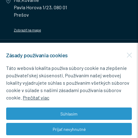
Pavla Horova 1/23, 080 01
Prešov
Zobraziť na mape
MENU
Zásady používania cookies
NEWSLETTER
Táto webová lokalita používa súbory cookie na zlepšenie
používateľskej skúsenosti. Používaním našej webovej
lokality vyjadrujete súhlas s používaním všetkých súborov
cookie v súlade s našimi zásadami používania súborov
Súhlasím so spracovaním osobných údajov pre marketingové účely.
cookie.
Prečítať viac
Zásady ochrany osobných údajov
.
Súhlasím
Prijať nevyhnutné