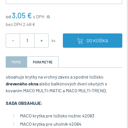
3,05 €
od
s DPH
bez DPH 2,48 €
-
+
DO KOŠÍKA
ks
POPIS
PARAMETRE
obsahuje krytky na vrchný záves a spodné ložisko
dreveného okna
alebo balkónových dverí okutých s
kovaním MACO MULTI-MATIC a MACO MULTI-TREND.
SADA OBSAHUJE:
MACO krytka pre ložisko nožníc 42083
MACO krytka pre uholník 42084