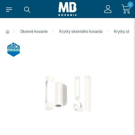
0
Okenné kovanie
Krytky okenného kovania
Krytky oke