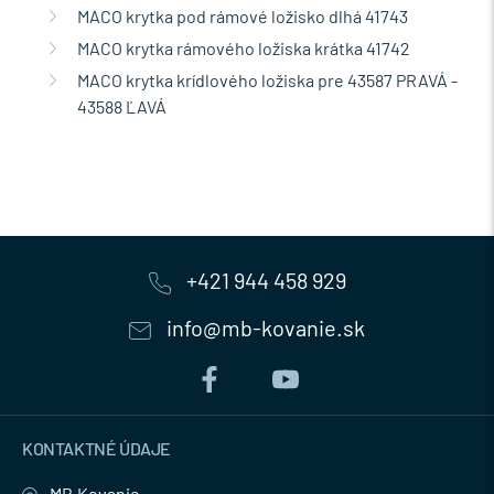
MACO krytka pod rámové ložisko dlhá 41743
MACO krytka rámového ložiska krátka 41742
MACO krytka krídlového ložiska pre 43587 PRAVÁ -
43588 ĽAVÁ
+421 944 458 929
info@mb-kovanie.sk
KONTAKTNÉ ÚDAJE
MB.Kovanie