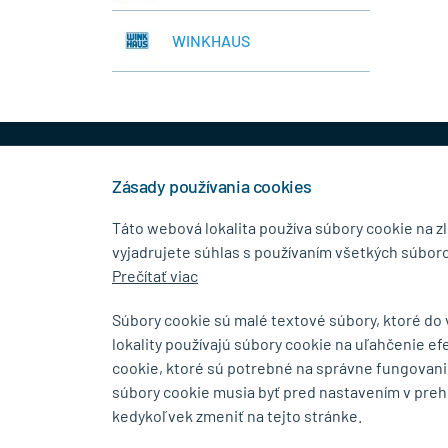
WINKHAUS
+421 944 458 929
info
Zásady používania cookies
Táto webová lokalita používa súbory cookie na z
vyjadrujete súhlas s používaním všetkých súboro
KONTAKTNÉ ÚDAJE
MENU
Prečítať viac
MB.Kovanie
O Spolo
Súbory cookie sú malé textové súbory, ktoré do
Pavla Horova 1/23, 080 01
Blog
lokality používajú súbory cookie na uľahčenie ef
Prešov
Kontakt
cookie, ktoré sú potrebné na správne fungovani
súbory cookie musia byť pred nastavením v preh
Zobraziť na mape
kedykoľvek zmeniť na tejto stránke.