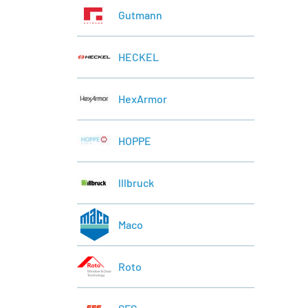
Gutmann
HECKEL
HexArmor
HOPPE
lllbruck
Maco
Roto