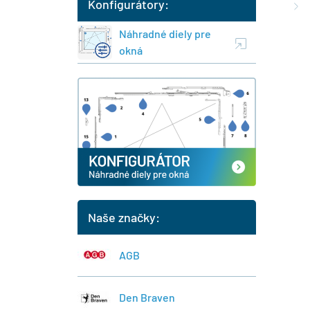
Konfigurátory:
Náhradné diely pre
okná
Naše značky:
AGB
Den Braven