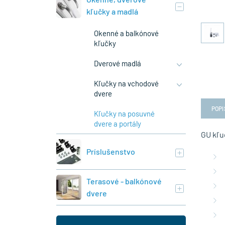
kľučky a madlá
Okenné a balkónové
kľučky
Dverové madlá
Kľučky na vchodové
dvere
POPI
Kľučky na posuvné
dvere a portály
GU kľu
Príslušenstvo
Terasové - balkónové
dvere