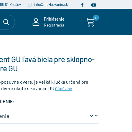
080 01 Prešov
info@mb-kovanie.sk
0
Prihlásenie
Registrácia
ent GU ľavá biela pre sklopno-
re GU
-posuvné dvere, je veľká kľučka určená pre
é dvere okuté s kovaním GU
Čítať viac
DENIE: