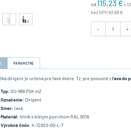
115,23 €
od
s D
bez DPH 93,68 €
-
+
S
PARAMETRE
čka dirigent je určená pre ľavé dvere. Tz. pre posuvné z
ľava do p
Typ:
GU-966 PSK mZ
Označenie:
Dirigent
Smer:
ľavá
Materiál:
hliník s bielym povrchom RAL 9016
Výrobné číslo:
K-12920-00-L-7