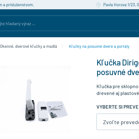
m a príslušenstvom.
Pavla Horova 1/23, 
Okenné, dverové kľučky a madlá
Kľučky na posuvné dvere a portály
Kľučka Dirig
posuvné dve
Kľučka pre sklopno
drevené aj plastov
VYBERTE SI PREVE