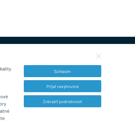
kality
Súhlasím
NEWSLETTER
Prijať nevyhnutné
bové
Zobraziť podrobnosti
ory
Súhlasím so spracovaním osobných údajov
tatné
pre marketingové účely.
Zásady ochrany
ete
osobných údajov
.