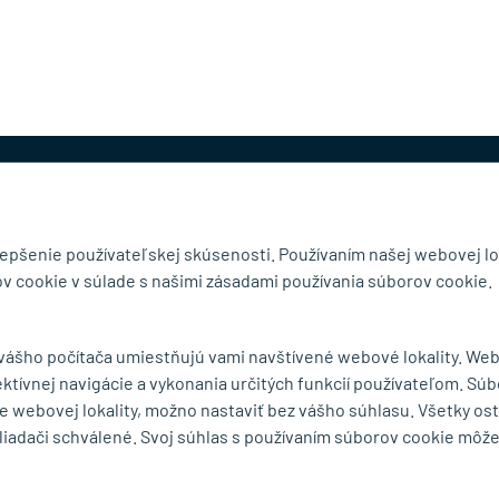
@mb-kovanie.sk
lepšenie používateľskej skúsenosti. Používaním našej webovej lo
v cookie v súlade s našimi zásadami používania súborov cookie.
čnosti
Doručenie a osobný odber
 vášho počítača umiestňujú vami navštívené webové lokality. We
Obchodné podmienky
ektívnej navigácie a vykonania určitých funkcií používateľom. Súb
y
Reklamačný poriadok
e webovej lokality, možno nastaviť bez vášho súhlasu. Všetky os
Ochrana osobných údajov
liadači schválené. Svoj súhlas s používaním súborov cookie môž
Zásady používania súborov
cookie