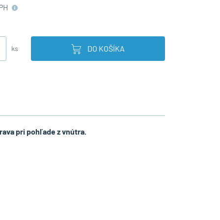
PH
DO KOŠÍKA
ks
rava pri pohľade z vnútra.