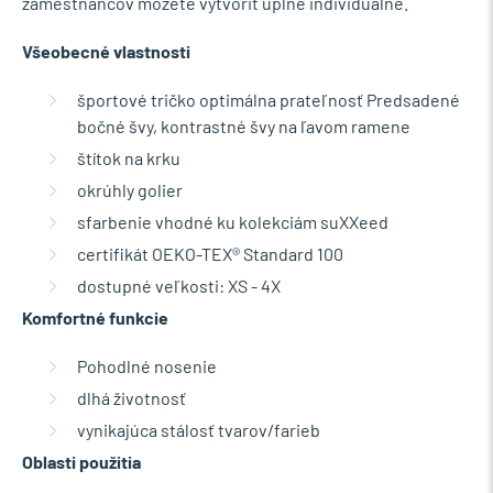
zamestnancov môžete vytvoriť úplne individuálne.
Všeobecné vlastnosti
športové tričko optimálna prateľnosť Predsadené
bočné švy, kontrastné švy na ľavom ramene
štítok na krku
okrúhly golier
sfarbenie vhodné ku kolekciám suXXeed
certifikát OEKO-TEX® Standard 100
dostupné veľkosti: XS - 4X
Komfortné funkcie
Pohodlné nosenie
dlhá životnosť
vynikajúca stálosť tvarov/farieb
Oblasti použitia