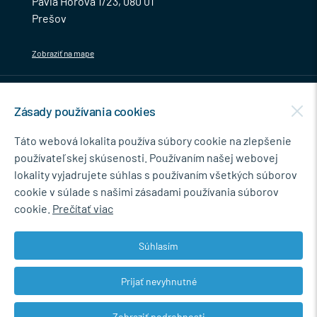
Pavla Horova 1/23, 080 01
Prešov
Zobraziť na mape
MENU
Zásady používania cookies
NEWSLETTER
Táto webová lokalita používa súbory cookie na zlepšenie
používateľskej skúsenosti. Používaním našej webovej
lokality vyjadrujete súhlas s používaním všetkých súborov
cookie v súlade s našimi zásadami používania súborov
Súhlasím so spracovaním osobných údajov pre marketingové účely.
cookie.
Prečítať viac
Zásady ochrany osobných údajov
.
Súhlasím
Prijať nevyhnutné
© 2026 Marián Kokoška - MB.Kovanie
Zobraziť podrobnosti