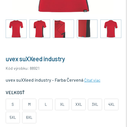
uvex suXXeed industry
Kód výrobku: 88921
uvex suXXeed industry – Farba Červená
Čítať viac
VEĽKOSŤ
S
M
L
XL
XXL
3XL
4XL
5XL
6XL