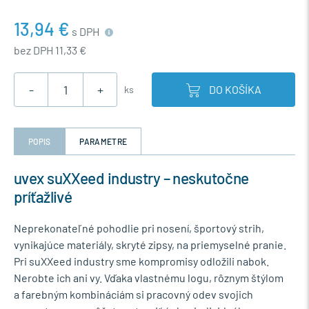
13,94 €
s DPH
bez DPH 11,33 €
-
+
DO KOŠÍKA
ks
POPIS
PARAMETRE
uvex suXXeed industry – neskutočne
príťažlivé
Neprekonateľné pohodlie pri nosení, športový strih,
vynikajúce materiály, skryté zipsy, na priemyselné pranie.
Pri suXXeed industry sme kompromisy odložili nabok.
Nerobte ich ani vy. Vďaka vlastnému logu, rôznym štýlom
a farebným kombináciám si pracovný odev svojich