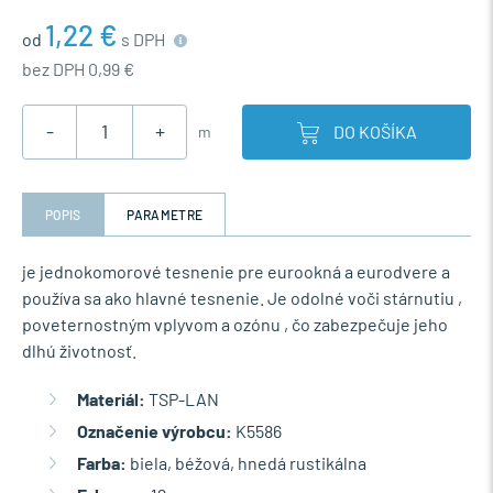
1,22 €
od
s DPH
bez DPH 0,99 €
-
+
DO KOŠÍKA
m
POPIS
PARAMETRE
je jednokomorové tesnenie pre eurookná a eurodvere a
používa sa ako hlavné tesnenie. Je odolné voči stárnutiu ,
poveternostným vplyvom a ozónu , čo zabezpečuje jeho
dlhú životnosť.
Materiál:
TSP-LAN
Označenie výrobcu:
K5586
Farba:
biela, béžová, hnedá rustikálna