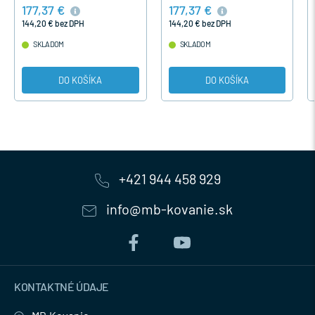
177,37 €
177,37 €
čistého V- strihu.
čistého V- strihu.
144,20 € bez DPH
144,20 € bez DPH
SKLADOM
SKLADOM
DO KOŠÍKA
DO KOŠÍKA
+421 944 458 929
info@mb-kovanie.sk
KONTAKTNÉ ÚDAJE