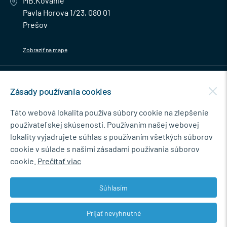
MB.Kovanie
Pavla Horova 1/23, 080 01
Prešov
Zobraziť na mape
MENU
Zásady používania cookies
NEWSLETTER
Táto webová lokalita používa súbory cookie na zlepšenie
používateľskej skúsenosti. Používaním našej webovej
lokality vyjadrujete súhlas s používaním všetkých súborov
cookie v súlade s našimi zásadami používania súborov
Súhlasím so spracovaním osobných údajov pre marketingové účely.
cookie.
Prečítať viac
Zásady ochrany osobných údajov
.
Súhlasím
Prijať nevyhnutné