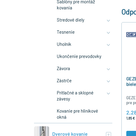
Šablóny pre montáž
kovania
Odpo
Stredové diely
Tesnenie
Uholník
Ukončenie prevodovky
Závora
GEZE
Zástrče
biele
Prítlačné a sklopné
GEZE 
závesy
pre p
páko
Kovanie pre hliníkové
2,2
OL90
okná
1,85 €
Dverové kovanie