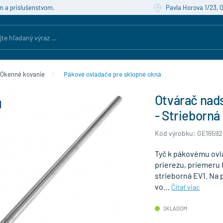
m a príslušenstvom.
Pavla Horova 1/23, 
Okenné kovanie
Pákové ovládače pre sklopné okná
Otvárač nad
- Strieborná
Kód výrobku: GE16592
Tyč k pákovému ovl
prierezu, priemeru 
strieborná EV1. Na p
vo…
Čítať viac
SKLADOM