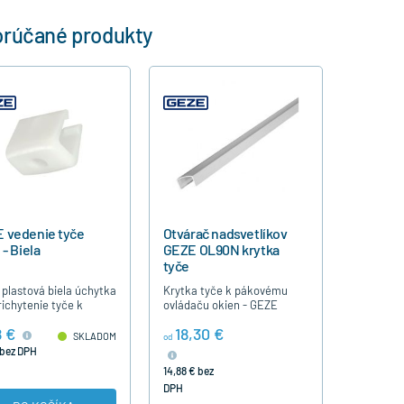
rúčané produkty
 vedenie tyče
Otvárač nadsvetlíkov
 - Biela
GEZE OL90N krytka
tyče
plastová biela úchytka
Krytka tyče k pákovému
richytenie tyče k
ovládaču okien - GEZE
vému zatváraču GEZE
OL90N sa dodáva v dľžke 3
8 €
18,30 €
N.
m / resp. 6m / vo farbe
SKLADOM
od
bielej RAL 9016, tmavej
 bez DPH
hnedej a striebornej…
14,88 € bez
DPH