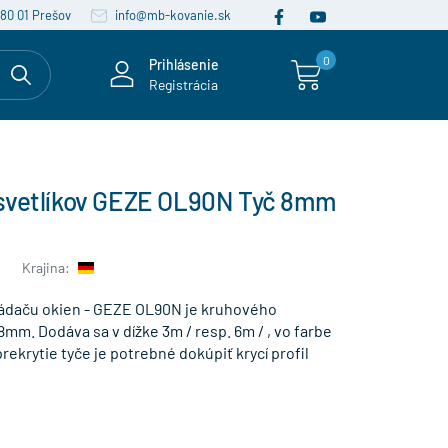
080 01 Prešov
info@mb-kovanie.sk
0
Prihlásenie
Registrácia
svetlíkov GEZE OL90N Tyč 8mm
Krajina:
ádaču okien - GEZE OL90N je kruhového
8mm. Dodáva sa v dížke 3m / resp. 6m / , vo farbe
rekrytie tyče je potrebné dokúpiť krycí profil