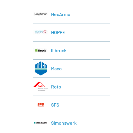
HexArmor
HOPPE
lllbruck
Maco
Roto
SFS
Simonswerk