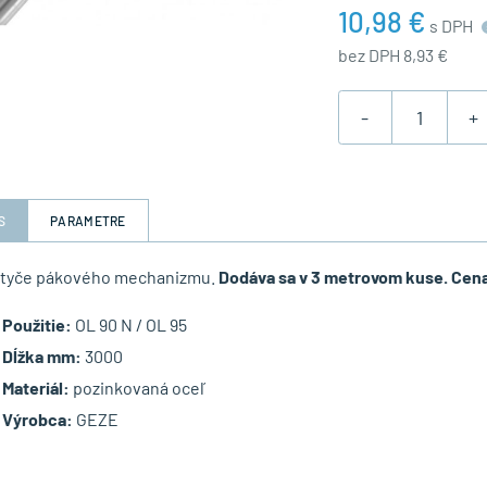
10,98 €
s DPH
bez DPH 8,93 €
-
+
S
PARAMETRE
 tyče pákového mechanizmu.
Dodáva sa v 3 metrovom kuse. Cena
Použitie:
OL 90 N / OL 95
Dĺžka mm:
3000
Materiál:
pozinkovaná oceľ
Výrobca:
GEZE