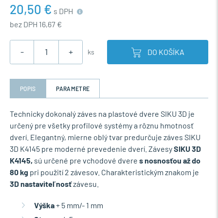
20,50 €
s DPH
bez DPH 16,67 €
-
+
DO KOŠÍKA
ks
POPIS
PARAMETRE
Technicky dokonalý záves na plastové dvere SIKU 3D je
určený pre všetky profilové systémy a rôznu hmotnosť
dverí. Elegantný, mierne oblý tvar predurčuje záves SIKU
3D K4145 pre moderné prevedenie dverí. Závesy
SIKU 3D
K4145,
sú určené pre vchodové dvere
s nosnosťou až do
80 kg
pri použití 2 závesov. Charakteristickým znakom je
3D nastaviteľnosť
závesu.
Výška
+ 5 mm/- 1 mm