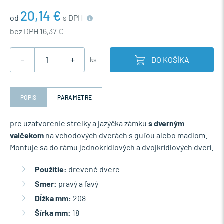
20,14 €
od
s DPH
bez DPH 16,37 €
-
+
DO KOŠÍKA
ks
POPIS
PARAMETRE
pre uzatvorenie strelky a jazýčka zámku
s dverným
valčekom
na vchodových dverách s guľou alebo madlom.
Montuje sa do rámu jednokrídlových a dvojkrídlových dverí.
Použitie:
drevené dvere
Smer:
pravý a ľavý
Dĺžka mm:
208
Šírka mm:
18