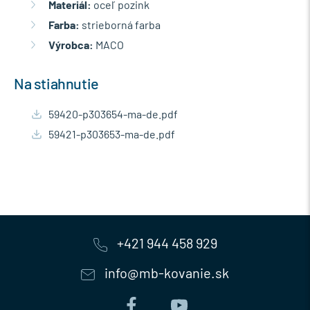
Materiál:
oceľ pozink
Farba:
strieborná farba
Výrobca:
MACO
Na stiahnutie
59420-p303654-ma-de.pdf
59421-p303653-ma-de.pdf
+421 944 458 929
info@mb-kovanie.sk