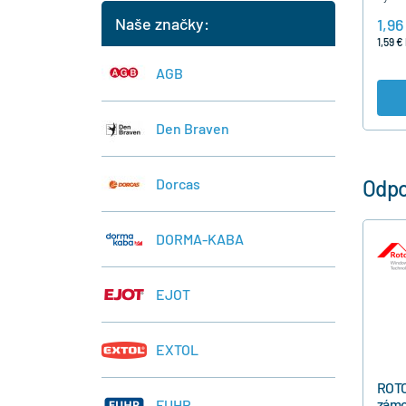
je pr
Naše značky:
1,96
1,59 €
AGB
Den Braven
Odpo
Dorcas
DORMA-KABA
EJOT
EXTOL
ROT
zámo
FUHR