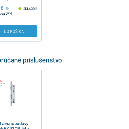
edľžený .
 €
SKLADOM
 bez DPH
DO KOŠÍKA
rúčané príslušenstvo
O Jednobodový
k PZ 92/16 lišta