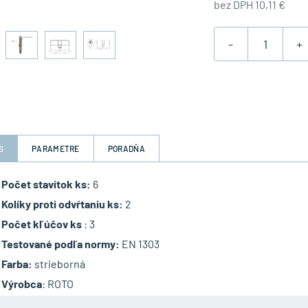
bez DPH 10,11 €
-
+
S
PARAMETRE
PORADŇA
Počet stavítok ks:
6
Kolíky proti odvŕtaniu ks:
2
Počet kľúčov ks
: 3
Testované podľa normy:
EN 1303
Farba:
strieborná
Výrobca
: ROTO