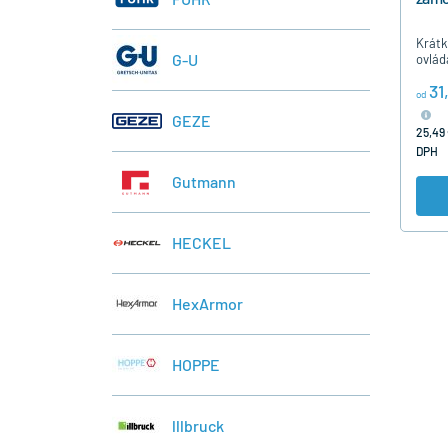
Krátk
G-U
ovlád
cylin
31
pre p
od
dvere
GEZE
osad
25,49 
DPH
Gutmann
HECKEL
HexArmor
HOPPE
lllbruck