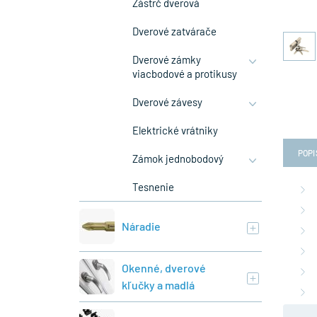
Zástrč dverová
Dverové zatvárače
Dverové zámky
viacbodové a protikusy
Dverové závesy
Elektrické vrátniky
POPI
Zámok jednobodový
Tesnenie
Náradie
Okenné, dverové
kľučky a madlá