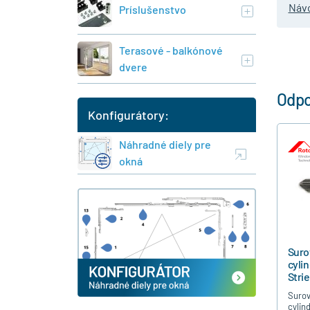
Návo
Príslušenstvo
Terasové - balkónové
dvere
Odpo
Konfigurátory:
Náhradné diely pre
okná
Suro
cyli
Stri
Surov
cylin