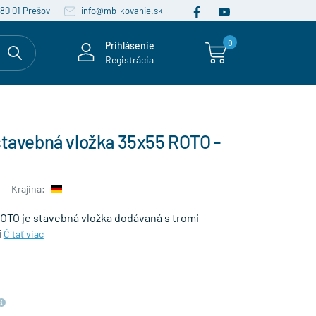
080 01 Prešov
info@mb-kovanie.sk
0
Prihlásenie
Registrácia
stavebná vložka 35x55 ROTO -
Krajina:
ROTO je stavebná vložka dodávaná s tromi
i
Čítať viac