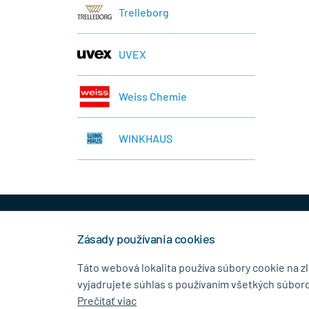
Trelleborg
UVEX
Weiss Chemie
WINKHAUS
+421 944 458 929
info
Zásady používania cookies
Táto webová lokalita používa súbory cookie na z
vyjadrujete súhlas s používaním všetkých súboro
KONTAKTNÉ ÚDAJE
MENU
Prečítať viac