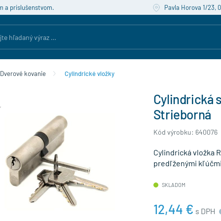
m a príslušenstvom.
Pavla Horova 1/23, 
Dverové kovanie
Cylindrické vložky
Cylindrická 
Strieborná
Kód výrobku: 640076
Cylindrická vložka 
predľženými kľúčm
SKLADOM
12,44 €
s DPH