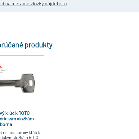
d na meranie vložky nájdete tu
rúčané produkty
vý kľúč k ROTO
ndrickým vložkám -
eborná
ý neopracovaný kľúč k
drickým vložkám ROTO