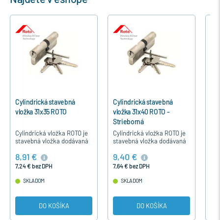
Cylindrická stavebná
Cylindrická stavebná
Cyl
vložka 31x35 ROTO
vložka 31x40 ROTO -
vlo
Strieborná
Str
Cylindrická vložka ROTO je
Cylindrická vložka ROTO je
Cyl
stavebná vložka dodávaná
stavebná vložka dodávaná
sta
s tromi predľženými
s tromi predľženými kľúčmi
s t
8,91 €
9,40 €
10
kľúčmi.
7,24 € bez DPH
7,64 € bez DPH
8,1
SKLADOM
SKLADOM
DO KOŠÍKA
DO KOŠÍKA