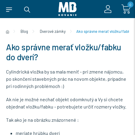
0
Blog
Dverové zámky
Ako správne merať vložku/fabku d
Ako správne merať vložku/fabku
do dverí?
Cylindrická vložka by sa mala meniť - pri zmene nájomcu,
po skončení stavebných prác na novom objekte, prípadne
pri rodinných problémoch :)
Ak nie je možné nechať objekt odomknutý a Vy si chcete
objednať vložku/fabku - potrebujete určiť rozmery vložky.
Tak ako je na obrázku znázornené :
meriate hrúbku dverí