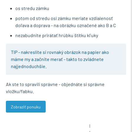
os stredu zámku
potom od stredu osi zámku meriate vzdialenosť
doľava a doprava - na obrázku označené ako B a C
nezabudnite prirátať hrúbku štítku kľuky
TIP - nakreslite si rovnaký obrázok na papier ako
máme my a začnite merať - takto to zvládnete
najjednoduchšie.
Ak ste to spravili správne - objednáte si správne
vložku/fabku.
Zobraziť ponuku