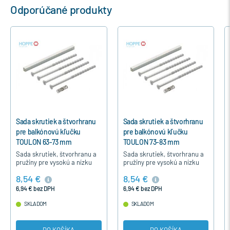
Odporúčané produkty
anu
Sada skrutiek a štvorhranu
Sada skrutiek a štvorhranu
pre balkónovú kľučku
pre balkónovú kľučku
TOULON 73-83 mm
TOULON 83-93 mm
u a
Sada skrutiek, štvorhranu a
Sada skrutiek, štvorhranu a
u
pružiny pre vysokú a nízku
pružiny pre vysokú a nízku
učku
balkónovú a terasovú kľučku
balkónovú a terasovú kľučku
8,54 €
8,54 €
lu
TOULON, pre hrúbku profilu
TOULON, pre hrúbku profilu
73-83 mm.
83-93 mm.
6,94 € bez DPH
6,94 € bez DPH
SKLADOM
SKLADOM
DO KOŠÍKA
DO KOŠÍKA