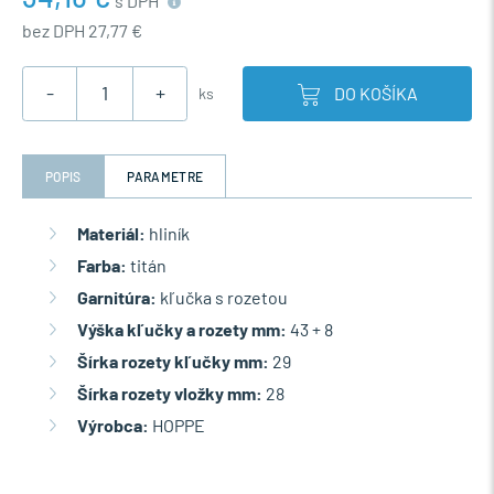
s DPH
bez DPH 27,77 €
-
+
DO KOŠÍKA
ks
POPIS
PARAMETRE
Materiál:
hliník
Farba:
titán
Garnitúra:
kľučka s rozetou
Výška kľučky a rozety mm:
43 + 8
Šírka rozety kľučky mm:
29
Šírka rozety vložky mm:
28
Výrobca:
HOPPE