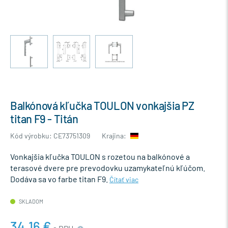
Balkónová kľučka TOULON vonkajšia PZ
titan F9 - Titán
Kód výrobku: CE73751309
Krajina:
Vonkajšia kľučka TOULON s rozetou na balkónové a
terasové dvere pre prevodovku uzamykateľnú kľúčom.
Dodáva sa vo farbe titan F9.
Čítať viac
SKLADOM
34,16 €