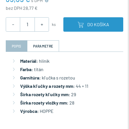
s DPH
bez DPH 28,77 €
-
+
DO KOŠÍKA
ks
POPIS
PARAMETRE
Materiál:
hliník
Farba:
titán
Garnitúra:
kľučka s rozetou
Výška kľučky a rozety mm:
44 + 11
Šírka rozety kľučky mm:
29
Šírka rozety vložky mm:
28
Výrobca:
HOPPE