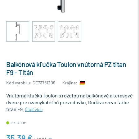
Balkónová kľučka Toulon vnútorná PZ titan
F9 - Titán
Kód výrobku: CE73751209
Krajina:
Vnútorná kľučka Toulon s rozetou na balkónové a terasové
dvere pre uzamykateľnú prevodovku. Dodáva sa vo farbe
titan F9.
Čítať viac
SKLADOM
35,39 €