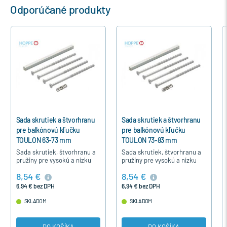
Odporúčané produkty
Sada skrutiek a štvorhranu
Sada skrutiek a štvorhranu
pre balkónovú kľučku
pre balkónovú kľučku
TOULON 63-73 mm
TOULON 73-83 mm
Sada skrutiek, štvorhranu a
Sada skrutiek, štvorhranu a
pružiny pre vysokú a nízku
pružiny pre vysokú a nízku
balkónovú a terasovú kľučku
balkónovú a terasovú kľučku
8,54 €
8,54 €
TOULON, pre hrúbku profilu
TOULON, pre hrúbku profilu
63-73 mm.
73-83 mm.
6,94 € bez DPH
6,94 € bez DPH
SKLADOM
SKLADOM
DO KOŠÍKA
DO KOŠÍKA