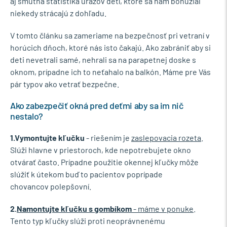
aj smutná štatistika úrazov detí, ktoré sa nám bohužiaľ
niekedy strácajú z dohľadu.
V tomto článku sa zameriame na bezpečnosť pri vetraní v
horúcich dňoch, ktoré nás isto čakajú. Ako zabrániť aby si
deti nevetrali samé, nehrali sa na parapetnej doske s
oknom, prípadne ich to neťahalo na balkón. Máme pre Vás
pár typov ako vetrať bezpečne.
Ako zabezpečiť okná pred deťmi aby sa im nič
nestalo?
1.Vymontujte kľučku
- riešením je
zaslepovacia rozeta
.
Slúži hlavne v priestoroch, kde nepotrebujete okno
otvárať často. Prípadne použitie okennej kľučky môže
slúžiť k útekom buď to pacientov poprípade
chovancov polepšovní.
2.
Namontujte kľučku s gombíkom
- máme v ponuke
.
Tento typ kľučky slúži proti neoprávnenému