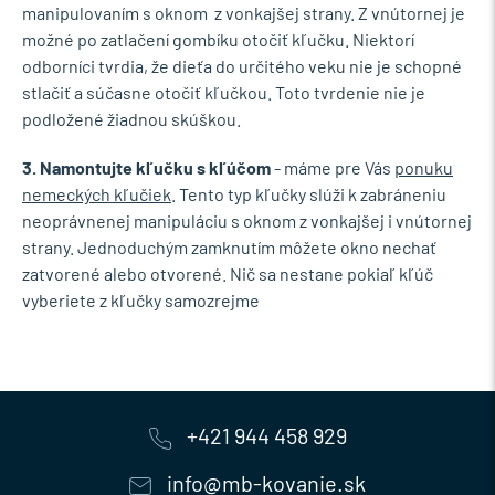
manipulovaním s oknom z vonkajšej strany. Z vnútornej je
možné po zatlačení gombíku otočiť kľučku. Niektorí
odborníci tvrdia, že dieťa do určitého veku nie je schopné
stlačiť a súčasne otočiť kľučkou. Toto tvrdenie nie je
podložené žiadnou skúškou.
3. Namontujte kľučku s kľúčom
- máme pre Vás
ponuku
nemeckých kľučiek
. Tento typ kľučky slúži k zabráneniu
neoprávnenej manipuláciu s oknom z vonkajšej i vnútornej
strany. Jednoduchým zamknutím môžete okno nechať
zatvorené alebo otvorené. Nič sa nestane pokiaľ kľúč
vyberiete z kľučky samozrejme
+421 944 458 929
info@mb-kovanie.sk