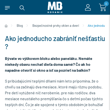
0
Blog
Bezpečnostné prvky okien a dverí
Ako jednoducho 
Ako jednoducho zabrániť nešťastiu
?
Bývate vo výškovom bloku alebo paneláku. Nemáte
niekedy obavu nechať dieťa doma samé? Čo ak ho
napadne otvoriť si okno a ísť sa pozrieť na balkón?
S pribúdajúcimi teplými dňami nám leto pripomína, že o
chvíľu sa začínajú dva mesiace, ktoré majú rôznu podobu.
Pre deti vytúžené nič nerobenie, pre nás rodičov, dva
mesiace neustáleho premýšľania čo s deťmi počas týchto
teplých dní. Čo je ale spojené s týmto obdobím je bohužiaľ