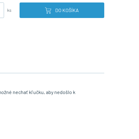
DO KOŠÍKA
ks
 možné nechať kľučku, aby nedošlo k