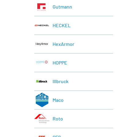
Gutmann
HECKEL
HexArmor
HOPPE
lllbruck
Maco
Roto