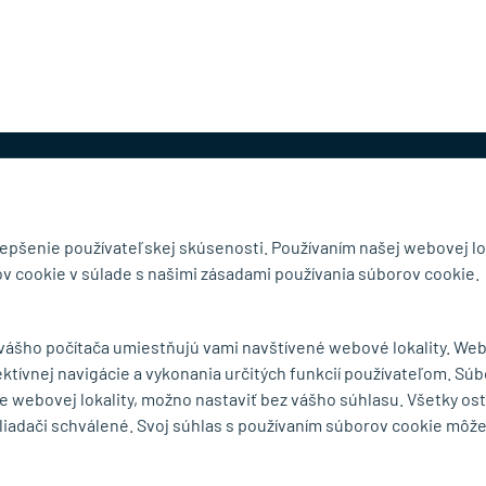
@mb-kovanie.sk
lepšenie používateľskej skúsenosti. Používaním našej webovej lo
v cookie v súlade s našimi zásadami používania súborov cookie.
čnosti
Doručenie a osobný odber
 vášho počítača umiestňujú vami navštívené webové lokality. We
Obchodné podmienky
ektívnej navigácie a vykonania určitých funkcií používateľom. Súb
y
Reklamačný poriadok
e webovej lokality, možno nastaviť bez vášho súhlasu. Všetky os
Ochrana osobných údajov
liadači schválené. Svoj súhlas s používaním súborov cookie môž
Zásady používania súborov
cookie