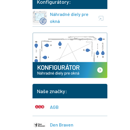
Konfigurátory:
Náhradné diely pre
okná
Naše značky:
AGB
Den Braven