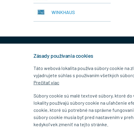
WINKHAUS
+421 944 458 929
info
Zásady používania cookies
Táto webová lokalita používa súbory cookie na z
vyjadrujete súhlas s používaním všetkých súboro
KONTAKTNÉ ÚDAJE
MENU
Prečítať viac
MB.Kovanie
O Spolo
Súbory cookie sú malé textové súbory, ktoré do
Pavla Horova 1/23, 080 01
Blog
lokality používajú súbory cookie na uľahčenie ef
Prešov
Kontakt
cookie, ktoré sú potrebné na správne fungovani
súbory cookie musia byť pred nastavením v preh
Zobraziť na mape
kedykoľvek zmeniť na tejto stránke.