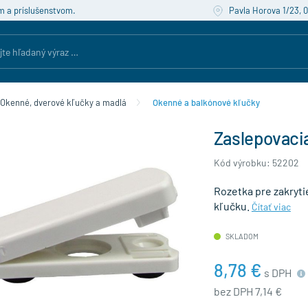
m a príslušenstvom.
Pavla Horova 1/23, 
Okenné, dverové kľučky a madlá
Okenné a balkónové kľučky
Zaslepovacia
Kód výrobku: 52202
Rozetka pre zakryti
kľučku.
Čítať viac
SKLADOM
8,78 €
s DPH
bez DPH 7,14 €