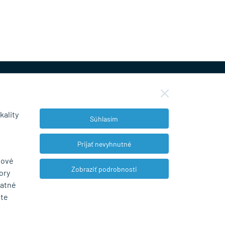
kality
Súhlasím
NEWSLETTER
Prijať nevyhnutné
bové
Zobraziť podrobnosti
ory
Súhlasím so spracovaním osobných údajov
tatné
pre marketingové účely.
Zásady ochrany
ete
osobných údajov
.