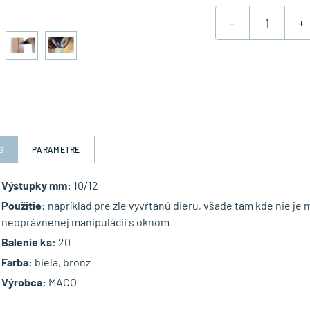
-
+
S
PARAMETRE
Výstupky mm:
10/12
Použitie:
napríklad pre zle vyvŕtanú dieru, všade tam kde nie je
neoprávnenej manipulácii s oknom
Balenie ks:
20
Farba:
biela, bronz
Výrobca:
MACO