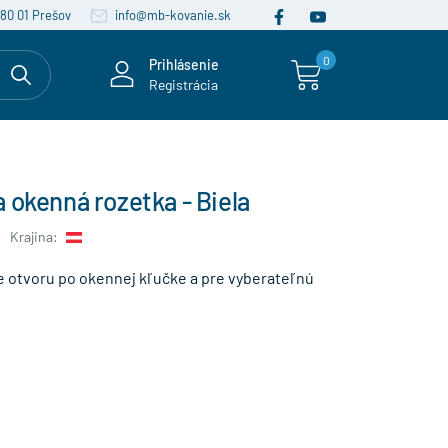
080 01 Prešov
info@mb-kovanie.sk
0
Prihlásenie
Registrácia
 okenná rozetka - Biela
Krajina:
e otvoru po okennej kľučke a pre vyberateľnú