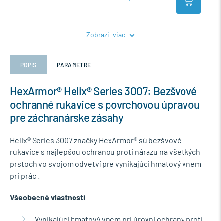
Zobrazit viac
POPIS
PARAMETRE
HexArmor® Helix® Series 3007: Bezšvové
ochranné rukavice s povrchovou úpravou
pre záchranárske zásahy
Helix® Series 3007 značky HexArmor® sú bezšvové
rukavice s najlepšou ochranou proti nárazu na všetkých
prstoch vo svojom odvetví pre vynikajúci hmatový vnem
pri práci.
Všeobecné vlastnosti
Vynikajúci hmatový vnem pri úrovni ochrany proti