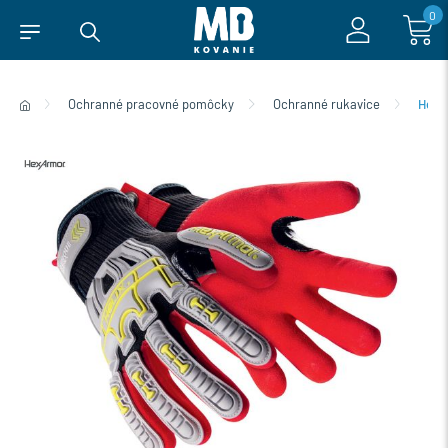
0
Ochranné pracovné pomôcky
Ochranné rukavice
HexA