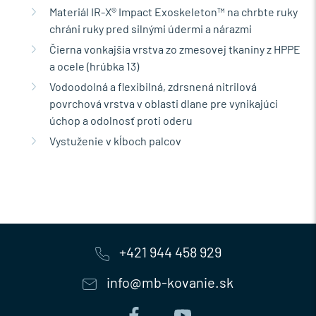
Materiál IR-X® Impact Exoskeleton™ na chrbte ruky
chráni ruky pred silnými údermi a nárazmi
Čierna vonkajšia vrstva zo zmesovej tkaniny z HPPE
a ocele (hrúbka 13)
Vodoodolná a flexibilná, zdrsnená nitrilová
povrchová vrstva v oblasti dlane pre vynikajúci
úchop a odolnosť proti oderu
Vystuženie v kĺboch palcov
+421 944 458 929
info@mb-kovanie.sk