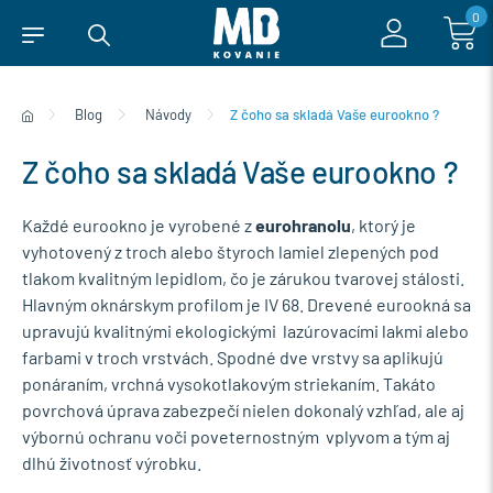
0
Blog
Návody
Z čoho sa skladá Vaše eurookno ?
Z čoho sa skladá Vaše eurookno ?
Každé eurookno je vyrobené z
eurohranolu
, ktorý je
vyhotovený z troch alebo štyroch lamiel zlepených pod
tlakom kvalitným lepidlom, čo je zárukou tvarovej stálosti.
Hlavným oknárskym profilom je IV 68. Drevené eurookná sa
upravujú kvalitnými ekologickými lazúrovacími lakmi alebo
farbami v troch vrstvách. Spodné dve vrstvy sa aplikujú
ponáraním, vrchná vysokotlakovým striekaním. Takáto
povrchová úprava zabezpečí nielen dokonalý vzhľad, ale aj
výbornú ochranu voči poveternostným vplyvom a tým aj
dlhú životnosť výrobku.