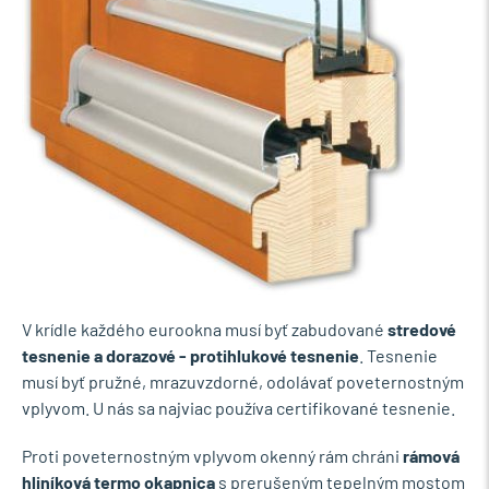
V krídle každého eurookna musí byť zabudované
stredové
tesnenie a dorazové - protihlukové tesnenie
. Tesnenie
musí byť pružné, mrazuvzdorné, odolávať poveternostným
vplyvom. U nás sa najviac používa certifikované tesnenie.
Proti poveternostným vplyvom okenný rám chráni
rámová
hliníková termo okapnica
s prerušeným tepelným mostom