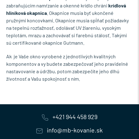
zabraňujúcim namŕzanie a okenné krídlo chráni
krídlová
hliníková okapnica
. Okapnice musia byť ukončené
pružnými koncovkami. Okapnice musia spĺňať požiadavky
na tepelnú rozťažnosť, odolávať UV žiareniu, vysokým
teplotám, mrazu a zachovávať si farebnú stálosť. Takými
sú certifikované okapnice Gutmann.
Ak je Vaše okno vyrobené z jednotlivých kvalitných
komponentov a vy budete zabezpečovať jeho pravidelné
nastavovanie a údržbu, potom zabezpečíte jeho dlhú
životnosť a Vašu spokojnosť s ním.
+421 944 458 929
info@mb-kovanie.sk