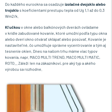
Do každého eurookna sa osadzuje
izolačné dvojsklo alebo
trojsklo
s koeficientami prestupu tepla od Ug 1,1 až do 0,3
Wm2/k.
Kľučkou
v okne alebo balkónových dverách ovládame
v krídle zabudované kovanie,
ktoré umožní podľa typu okna
alebo dverí okno otvárať sklápať alebo posúvať. Kovanie je
nastaviteľné, čo umožňuje správne vycentrovanie a tým aj
tesnenie okien. Dnes na našom trhu máme viac typov
kovania, napr. MACO MULTI TREND, MACO MULTI MATIC,
ROTO... Záleží len na zákazníkovi, pre aký typ a akého
výrobcu sa rozhodne.