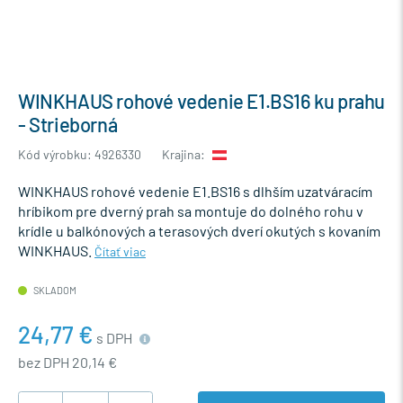
WINKHAUS rohové vedenie E1.BS16 ku prahu
- Strieborná
Kód výrobku: 4926330
Krajina:
WINKHAUS rohové vedenie E1.BS16 s dlhším uzatváracím
hríbikom pre dverný prah sa montuje do dolného rohu v
krídle u balkónových a terasových dverí okutých s kovaním
WINKHAUS.
Čítať viac
SKLADOM
24,77 €
s DPH
bez DPH 20,14 €