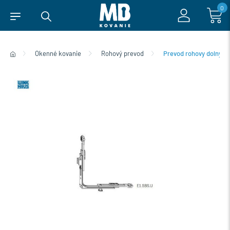
0
Okenné kovanie
Rohový prevod
Prevod rohovy dolny