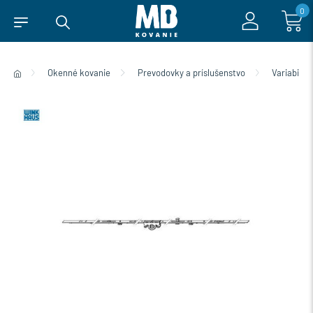
0
Okenné kovanie
Prevodovky a príslušenstvo
Variabiln