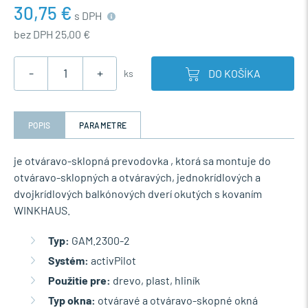
30,75 €
s DPH
bez DPH 25,00 €
-
+
DO KOŠÍKA
ks
POPIS
PARAMETRE
je otváravo-sklopná prevodovka , ktorá sa montuje do
otváravo-sklopných a otváravých, jednokrídlových a
dvojkrídlových balkónových dverí okutých s kovaním
WINKHAUS.
Typ:
GAM.2300-2
Systém:
activPilot
Použitie pre:
drevo, plast, hliník
Typ okna:
otváravé a otváravo-skopné okná