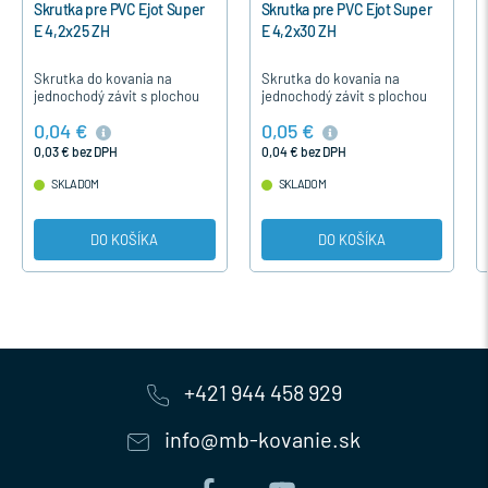
Skrutka pre PVC Ejot Super
Skrutka pre PVC Ejot Super
E 4,2x25 ZH
E 4,2x30 ZH
Skrutka do kovania na
Skrutka do kovania na
jednochodý závit s plochou
jednochodý závit s plochou
hlavou je určená pre
hlavou je určená pre
0,04 €
0,05 €
upevnenie časti kovania u
upevnenie časti kovania u
plastových okien a dverí.
plastových okien a dverí.
0,03 € bez DPH
0,04 € bez DPH
SKLADOM
SKLADOM
DO KOŠÍKA
DO KOŠÍKA
+421 944 458 929
info@mb-kovanie.sk