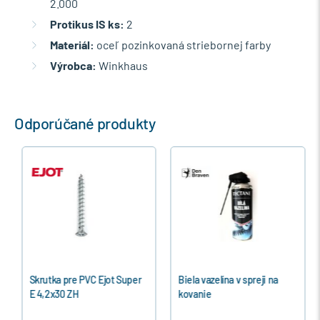
2.000
Protikus IS ks:
2
Materiál:
oceľ pozinkovaná striebornej farby
Výrobca:
Winkhaus
Odporúčané produkty
Skrutka pre PVC Ejot Super
Biela vazelína v spreji na
E 4,2x30 ZH
kovanie