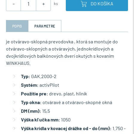
-
+
DO KOŠÍKA
ks
POPIS
PARAMETRE
je otváravo-sklopná prevodovka , ktorá sa montuje do
otváravo-sklopných a otváravých, jednokrídlových a
dvojkrídlových balkónových dverí okutých s kovaním
WINKHAUS.
Typ:
GAK.2000-2
Systém:
activPilot
Použitie pre:
drevo, plast, hliník
Typ okna:
otváravé a otváravo-skopné okná
DM (mm):
15,5
Výška kľučka mm:
1050
Výška krídla v kovacej drážke od - do (mm):
1.750 -