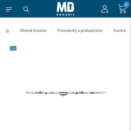
0
Okenné kovanie
Prevodovky a príslušenstvo
Konštantn