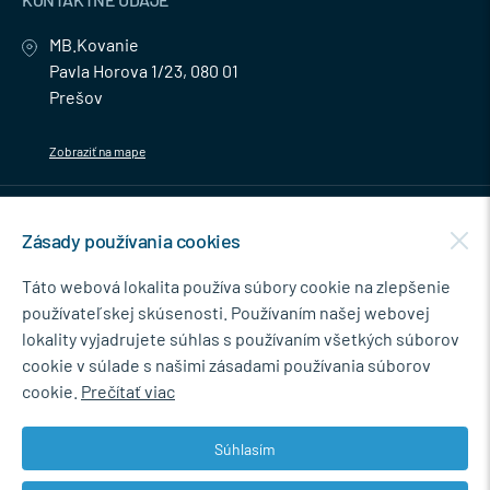
MB.Kovanie
Pavla Horova 1/23, 080 01
Prešov
Zobraziť na mape
MENU
Zásady používania cookies
NEWSLETTER
Táto webová lokalita používa súbory cookie na zlepšenie
používateľskej skúsenosti. Používaním našej webovej
lokality vyjadrujete súhlas s používaním všetkých súborov
cookie v súlade s našimi zásadami používania súborov
Súhlasím so spracovaním osobných údajov pre marketingové účely.
cookie.
Prečítať viac
Zásady ochrany osobných údajov
.
Súhlasím