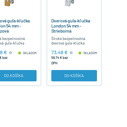
ová guľa-kľučka
Dverová guľa-kľučka
on 54 mm -
London 54 mm -
zová
Strieborná
á bezpečnostná
Široká bezpečnostná
vá guľa-kľučka
dverová guľa-kľučka
n s oceľovým
London s oceľovým
8 €
73,48 €
jším a vnútorným
vonkajším a vnútorným
SKLADOM
SKLADOM
om je určená pre dvere
štítkom je určená pre dvere
€ bez
59,74 € bez
cbodovým
s viacbodovým
DPH
ykaním. Šírka…
uzamykaním. Šírka…
DO KOŠÍKA
DO KOŠÍKA