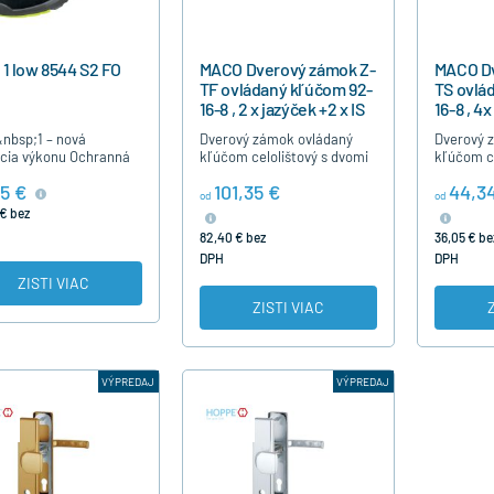
 1 low 8544 S2 FO
MACO Dverový zámok Z-
MACO Dv
TF ovládaný kľúčom 92-
TS ovlá
16-8 , 2 x jazýček +2 x IS
16-8 , 4x
čap
nbsp;1 – nová
Dverový zámok ovládaný
Dverový 
ícia výkonu Ochranná
kľúčom celolištový s dvomi
kľúčom ce
uvex&nbsp;1
uzatváracími bodmi -
štyrmi uz
5 €
101,35 €
44,3
p;triedami ochrany S1
hríbikmi umožňujucími
hríbikmi
od
od
p;S2 optimálne chráni
reguláciu prítlaku a dvomi
reguláciu
€ bez
sp;podporuje…
jazýčkami. Je…
určený p
82,40 € bez
36,05 € be
DPH
DPH
ZISTI VIAC
ZISTI VIAC
VÝPREDAJ
VÝPREDAJ