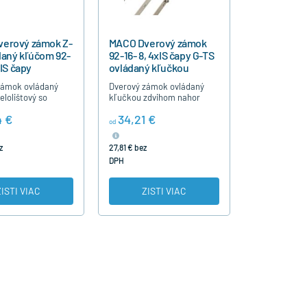
erový zámok Z-
MACO Dverový zámok
daný kľúčom 92-
92-16- 8, 4xIS čapy G-TS
 IS čapy
ovládaný kľučkou
zámok ovládaný
Dverový zámok ovládaný
lolištový so
kľučkou zdvihom nahor
atváracími bodmi -
celolištový so štyrmi
4 €
34,21 €
 umožňujucími
uzatváracími bodmi - 4xIS
od
 prítlaku. Je
čapmi - hríbikmi
re hľbku…
umožňujucími reguláciu…
z
27,81 € bez
DPH
ZISTI VIAC
ZISTI VIAC