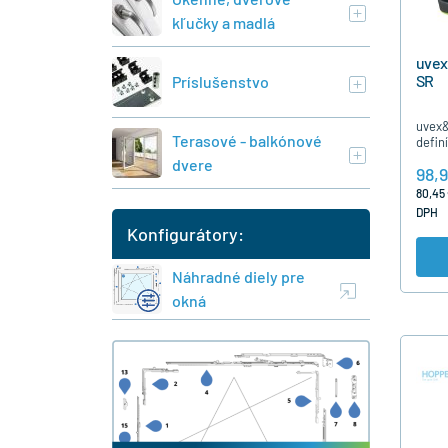
kľučky a madlá
uvex
SR
Príslušenstvo
uvex&
Terasové - balkónové
defin
obuv 
dvere
98,9
s&nbs
a&nbs
80,45 
a&nb
DPH
Konfigurátory:
Náhradné diely pre
okná