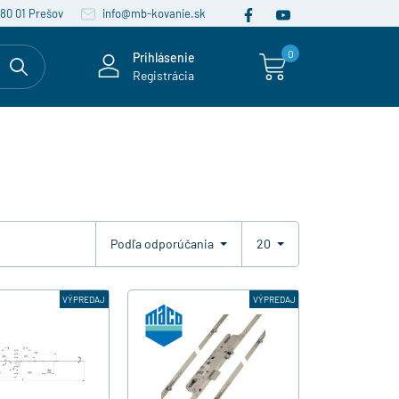
080 01 Prešov
info@mb-kovanie.sk
0
Prihlásenie
Registrácia
Podľa odporúčania
20
VÝPREDAJ
VÝPREDAJ