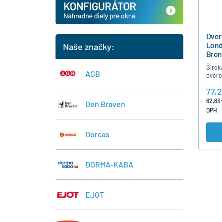
Dver
Lond
Naše značky:
Bron
Širok
AGB
dvero
Londo
77,2
vonka
štítk
62,83 
Den Braven
s via
DPH
uzam
Dorcas
DORMA-KABA
EJOT