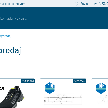
m a príslušenstvom.
Pavla Horova 1/23, 
Výpredaj
predaj
VÝPREDAJ
VÝPREDAJ