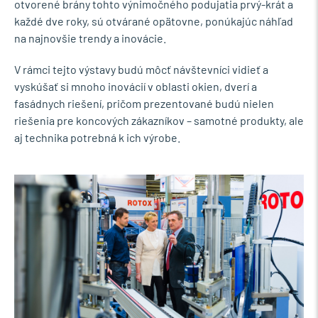
otvorené brány tohto výnimočného podujatia prvý-krát a
každé dve roky, sú otvárané opätovne, ponúkajúc náhľad
na najnovšie trendy a inovácie.
V rámci tejto výstavy budú môcť návštevníci vidieť a
vyskúšať si mnoho inovácií v oblasti okien, dverí a
fasádnych riešení, pričom prezentované budú nielen
riešenia pre koncových zákazníkov – samotné produkty, ale
aj technika potrebná k ich výrobe.