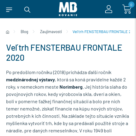
0
Blog
Zaujímavosti
Veľtrh FENSTERBAU FRONTALE 202
Veľtrh FENSTERBAU FRONTALE
2020
Po predošlom ročníku (2018) prichádza ďalší ročník
medzinárodnej výstavy
, ktorá sa koná pravidelne každé 2
roky, v nemeckom meste
Norimberg
. Jej história siaha do
povojnových rokov, kedy výrobcovia skla, dverí a okien,
boli v pomerne ťažkej finančnej situácií a bolo pre nich
temer nemožné, získať financie na kúpu nových strojov,
potrebných k ich činnosti. Na základe tejto situácie vznikla
myšlienka vytvoriť trh, kde by sa predávali použité stroje a
náradie, pre daných remeselníkov. V roku 1949 boli