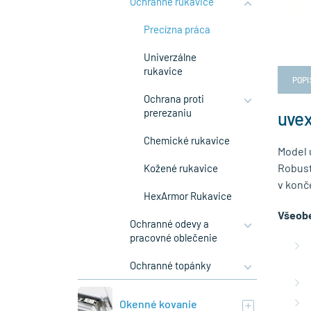
Ochranné rukavice
Precízna práca
Univerzálne
rukavice
POPI
Ochrana proti
prerezaniu
uvex
Chemické rukavice
Model 
Robust
Kožené rukavice
v konč
HexArmor Rukavice
Všeobe
Ochranné odevy a
pracovné oblečenie
Ochranné topánky
Okenné kovanie