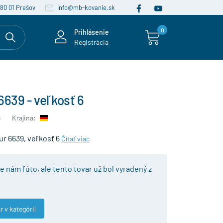
080 01 Prešov
info@mb-kovanie.sk
0
Prihlásenie
Registrácia
6639 - veľkosť 6
6
Krajina:
ur 6639, veľkosť 6
Čítať viac
je nám ľúto, ale tento tovar už bol vyradený z
r v kategórií