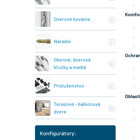
Komfor
Dverové kovanie
Náradie
Ochran
Okenné, dverové
kľučky a madlá
Príslušenstvo
Oblast
Terasové - balkónové
dvere
Konfigurátory: