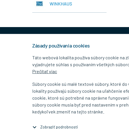
WINKHAUS
+421 944 458 929
info
Zásady používania cookies
Táto webová lokalita používa súbory cookie na z
vyjadrujete súhlas s používaním všetkých súboro
KONTAKTNÉ ÚDAJE
MENU
Prečítať viac
MB.Kovanie
O Spolo
Súbory cookie sú malé textové súbory, ktoré do
Pavla Horova 1/23, 080 01
Blog
lokality používajú súbory cookie na uľahčenie ef
Prešov
Kontakt
cookie, ktoré sú potrebné na správne fungovani
súbory cookie musia byť pred nastavením v preh
Zobraziť na mape
kedykoľvek zmeniť na tejto stránke.
Zobraziť podrobnosti