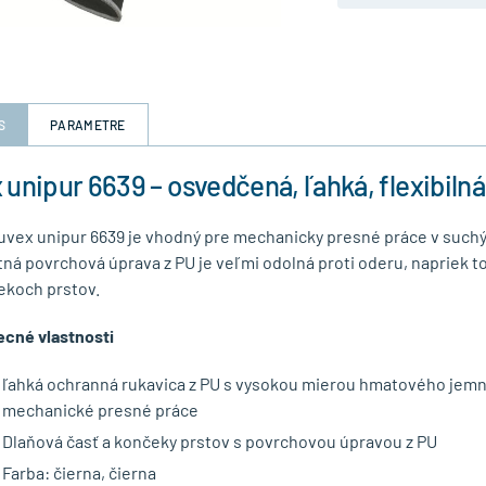
S
PARAMETRE
 unipur 6639 – osvedčená, ľahká, flexibiln
uvex unipur 6639 je vhodný pre mechanicky presné práce v suchý
ná povrchová úprava z PU je veľmi odolná proti oderu, napriek to
ekoch prstov.
cné vlastnosti
ľahká ochranná rukavica z PU s vysokou mierou hmatového jemno
mechanické presné práce
Dlaňová časť a končeky prstov s povrchovou úpravou z PU
Farba: čierna, čierna