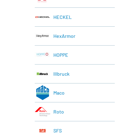
HECKEL
HexArmor
HOPPE
lllbruck
Maco
Roto
SFS