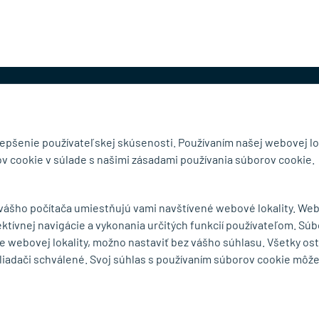
@mb-kovanie.sk
lepšenie používateľskej skúsenosti. Používaním našej webovej lo
v cookie v súlade s našimi zásadami používania súborov cookie.
čnosti
Doručenie a osobný odber
 vášho počítača umiestňujú vami navštívené webové lokality. We
Obchodné podmienky
ektívnej navigácie a vykonania určitých funkcií používateľom. Súb
y
Reklamačný poriadok
e webovej lokality, možno nastaviť bez vášho súhlasu. Všetky os
Ochrana osobných údajov
liadači schválené. Svoj súhlas s používaním súborov cookie môž
Zásady používania súborov
cookie
Odstúpiť od zmluvy tu