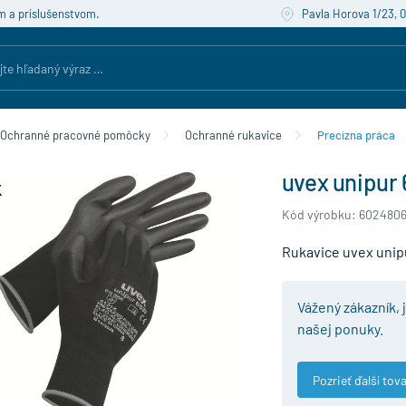
m a príslušenstvom.
Pavla Horova 1/23, 
Ochranné pracovné pomôcky
Ochranné rukavice
Precízna práca
uvex unipur 
Kód výrobku: 602480
Rukavice uvex unip
Vážený zákazník, 
našej ponuky.
Pozrieť ďalší tova