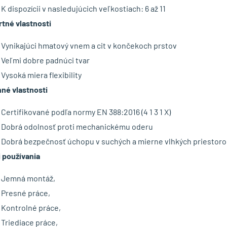
K dispozícii v nasledujúcich veľkostiach: 6 až 11
tné vlastnosti
Vynikajúci hmatový vnem a cit v končekoch prstov
Veľmi dobre padnúci tvar
Vysoká miera flexibility
né vlastnosti
Certifikované podľa normy EN 388:2016 (4 1 3 1 X)
Dobrá odolnosť proti mechanickému oderu
Dobrá bezpečnosť úchopu v suchých a mierne vlhkých priestor
i používania
Jemná montáž,
Presné práce,
Kontrolné práce,
Triediace práce,