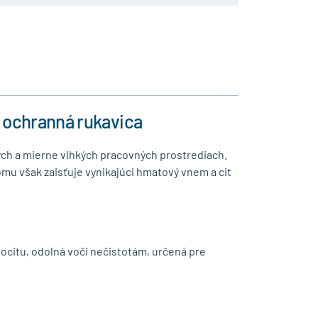
á ochranná rukavica
ch a mierne vlhkých pracovných prostrediach.
mu však zaisťuje vynikajúci hmatový vnem a cit
citu, odolná voči nečistotám, určená pre