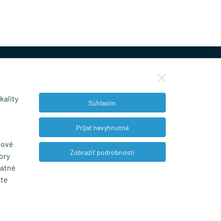
kality
Súhlasím
NEWSLETTER
Prijať nevyhnutné
bové
Zobraziť podrobnosti
ory
Súhlasím so spracovaním osobných údajov
tatné
pre marketingové účely.
Zásady ochrany
ete
osobných údajov
.