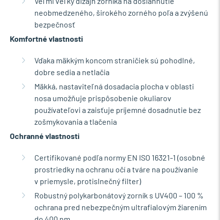
Veľmi veľký dizajn zorníka na dosiahnutie
neobmedzeného, širokého zorného poľa a zvýšenú
bezpečnosť
Komfortné vlastnosti
Vďaka mäkkým koncom straničiek sú pohodlné,
dobre sedia a netlačia
Mäkká, nastaviteľná dosadacia plocha v oblasti
nosa umožňuje prispôsobenie okuliarov
používateľovi a zaisťuje príjemné dosadnutie bez
zošmykovania a tlačenia
Ochranné vlastnosti
Certifikované podľa normy EN ISO 16321-1 (osobné
prostriedky na ochranu očí a tváre na používanie
v priemysle, protislnečný filter)
Robustný polykarbonátový zorník s UV400 – 100 %
ochrana pred nebezpečným ultrafialovým žiarením
do 400 nm