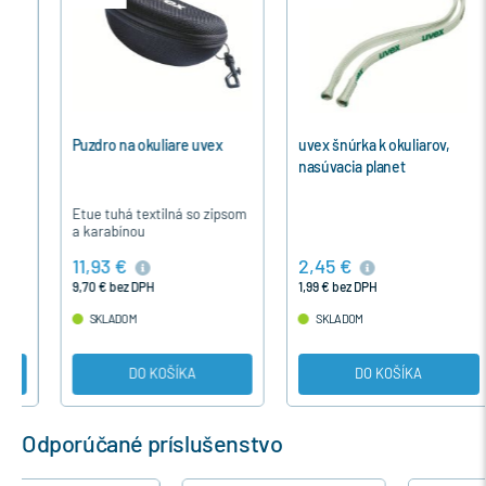
Puzdro na okuliare uvex
uvex šnúrka k okuliarov,
nasúvacia planet
Etue tuhá textilná so zipsom
a karabínou
11,93 €
2,45 €
9,70 € bez DPH
1,99 € bez DPH
SKLADOM
SKLADOM
DO KOŠÍKA
DO KOŠÍKA
Odporúčané príslušenstvo