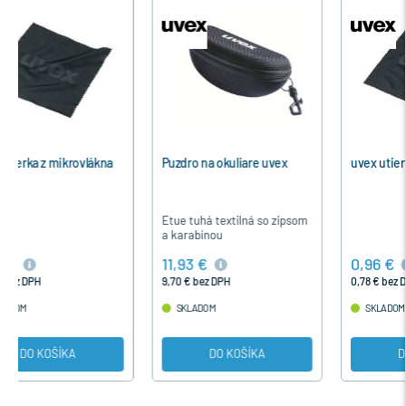
Puzdro na okuliare uvex
uvex utierka z mikrovlákna
Etue tuhá textilná so zipsom
a karabínou
11,93 €
0,96 €
9,70 € bez DPH
0,78 € bez DPH
SKLADOM
SKLADOM
DO KOŠÍKA
DO KOŠÍKA