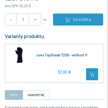
bez DPH 10,25 €
-
+
DO KOŠÍKA
ks
Varianty produktu
uvex TopGrade 7200 - veľkosť 11
12,61 €
POPIS
PARAMETRE
Extrémne robustná, silná zváračská rukavica z hovädzej