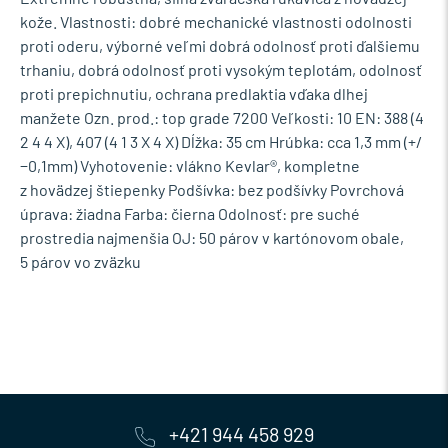
kože. Vlastnosti: dobré mechanické vlastnosti odolnosti
proti oderu, výborné veľmi dobrá odolnosť proti ďalšiemu
trhaniu, dobrá odolnosť proti vysokým teplotám, odolnosť
proti prepichnutiu, ochrana predlaktia vďaka dlhej
manžete Ozn. prod.: top grade 7200 Veľkosti: 10 EN: 388 (4
2 4 4 X), 407 (4 1 3 X 4 X) Dĺžka: 35 cm Hrúbka: cca 1,3 mm (+/
−0,1mm) Vyhotovenie: vlákno Kevlar®, kompletne
z hovädzej štiepenky Podšívka: bez podšívky Povrchová
úprava: žiadna Farba: čierna Odolnosť: pre suché
prostredia najmenšia OJ: 50 párov v kartónovom obale,
5 párov vo zväzku
+421 944 458 929