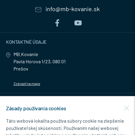
info@mb-kovanie.sk
KONTAKTNÉ ÚDAJE
MB.Kovanie
Pavla Horova 1/23, 080 01
Prešov
Zobraziť na mape
MENU
Zásady používania cookies
NEWSLETTER
Táto webová lokalita používa súbory cookie na zlepšenie
používateľskej skúsenosti. Používaním našej webovej