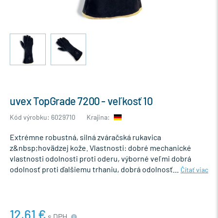
uvex TopGrade 7200 - veľkosť 10
Kód výrobku: 6029710
Krajina:
Extrémne robustná, silná zváračská rukavica
z&nbsp;hovädzej kože. Vlastnosti: dobré mechanické
vlastnosti odolnosti proti oderu, výborné veľmi dobrá
odolnosť proti ďalšiemu trhaniu, dobrá odolnosť…
Čítať viac
12,61 €
s DPH