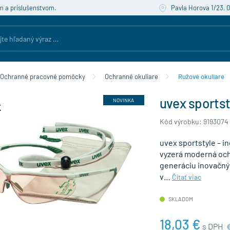
m a príslušenstvom.
Pavla Horova 1/23, 
Ochranné pracovné pomôcky
Ochranné okuliare
Ružové okuliare
uvex sportst
NOVINKA
Kód výrobku: 9193074
uvex sportstyle – i
vyzerá moderná och
generáciu inovačnýc
v…
Čítať viac
SKLADOM
18,03 €
s DPH