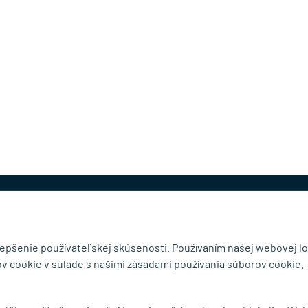
@mb-kovanie.sk
lepšenie používateľskej skúsenosti. Používaním našej webovej lo
v cookie v súlade s našimi zásadami používania súborov cookie.
čnosti
Doručenie a osobný odber