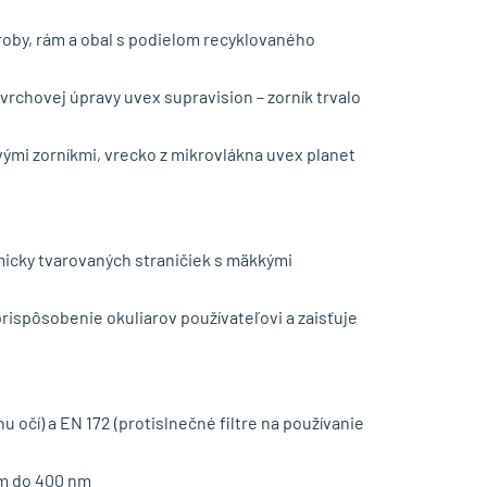
ýroby, rám a obal s podielom recyklovaného
rchovej úpravy uvex supravision – zorník trvalo
vými zorníkmi, vrecko z mikrovlákna uvex planet
micky tvarovaných straničiek s mäkkými
rispôsobenie okuliarov používateľovi a zaisťuje
očí) a EN 172 (protislnečné filtre na používanie
ím do 400 nm