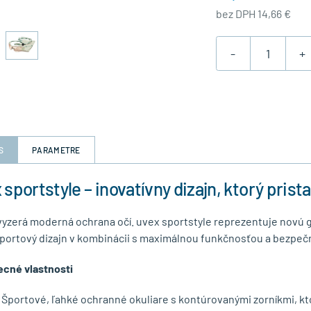
bez DPH 14,66 €
-
+
S
PARAMETRE
 sportstyle – inovatívny dizajn, ktorý pris
vyzerá moderná ochrana očí. uvex sportstyle reprezentuje novú 
 športový dizajn v kombinácii s maximálnou funkčnosťou a bezpečn
cné vlastnosti
Športové, ľahké ochranné okuliare s kontúrovanými zorníkmi, kto