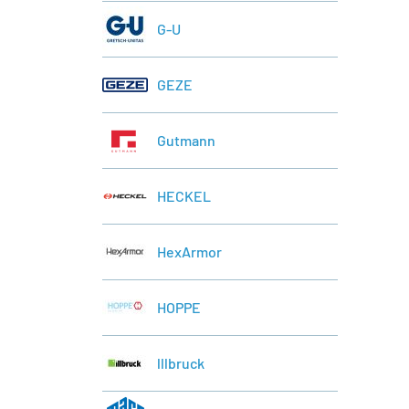
G-U
GEZE
Gutmann
HECKEL
HexArmor
HOPPE
lllbruck