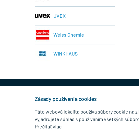
UVEX
Weiss Chemie
WINKHAUS
+421 944 458 929
info
Zásady používania cookies
Táto webová lokalita používa súbory cookie na z
vyjadrujete súhlas s používaním všetkých súboro
KONTAKTNÉ ÚDAJE
MENU
Prečítať viac
MB.Kovanie
O Spolo