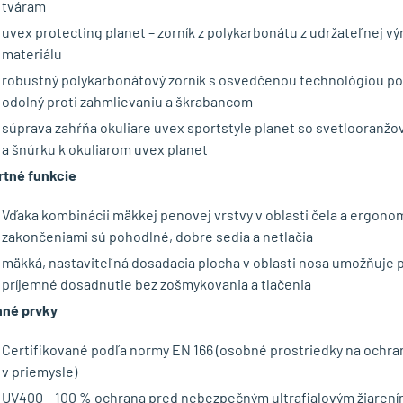
tváram
uvex protecting planet – zorník z polykarbonátu z udržateľnej v
materiálu
robustný polykarbonátový zorník s osvedčenou technológiou pov
odolný proti zahmlievaniu a škrabancom
súprava zahŕňa okuliare uvex sportstyle planet so svetlooranžo
a šnúrku k okuliarom uvex planet
tné funkcie
Vďaka kombinácii mäkkej penovej vrstvy v oblasti čela a ergono
zakončeniami sú pohodlné, dobre sedia a netlačia
mäkká, nastaviteľná dosadacia plocha v oblasti nosa umožňuje p
príjemné dosadnutie bez zošmykovania a tlačenia
né prvky
Certifikované podľa normy EN 166 (osobné prostriedky na ochranu 
v priemysle)
UV400 – 100 % ochrana pred nebezpečným ultrafialovým žiaren