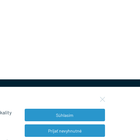
kality
Súhlasím
NEWSLETTER
Prijať nevyhnutné