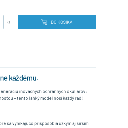
DO KOŠÍKA
ks
tane každému.
generáciu inovačných ochranných okuliarov:
osťou – tento ľahký model nosí každý rád!
ré sa vynikajúco prispôsobia úzkym aj širším