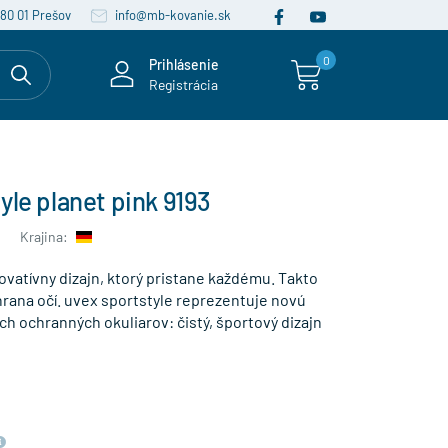
080 01 Prešov
info@mb-kovanie.sk
0
Prihlásenie
Registrácia
yle planet pink 9193
Krajina:
novatívny dizajn, ktorý pristane každému. Takto
rana očí. uvex sportstyle reprezentuje novú
h ochranných okuliarov: čistý, športový dizajn