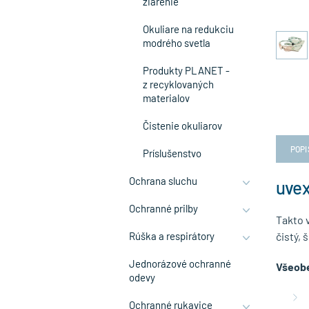
žiarenie
Okuliare na redukciu
modrého svetla
Produkty PLANET -
z recyklovaných
materialov
Čistenie okuliarov
POPI
Príslušenstvo
Ochrana sluchu
uvex
Ochranné prilby
Takto 
Rúška a respirátory
čistý,
Jednorázové ochranné
Všeobe
odevy
Ochranné rukavice