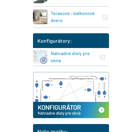
Terasové - balkónové
dvere
Konfigurátory:
Náhradné diely pre
okná
Naše značky: