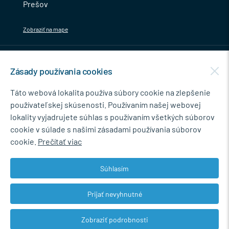
Prešov
Zobraziť na mape
MENU
Zásady používania cookies
NEWSLETTER
Táto webová lokalita používa súbory cookie na zlepšenie
používateľskej skúsenosti. Používaním našej webovej
lokality vyjadrujete súhlas s používaním všetkých súborov
cookie v súlade s našimi zásadami používania súborov
Súhlasím so spracovaním osobných údajov pre marketingové účely.
cookie.
Prečítať viac
Zásady ochrany osobných údajov
.
Súhlasím
Prijať nevyhnutné
© 2026 Marián Kokoška - MB.Kovanie
Zobraziť podrobnosti
Web dizajn: MARLOW DESIGN