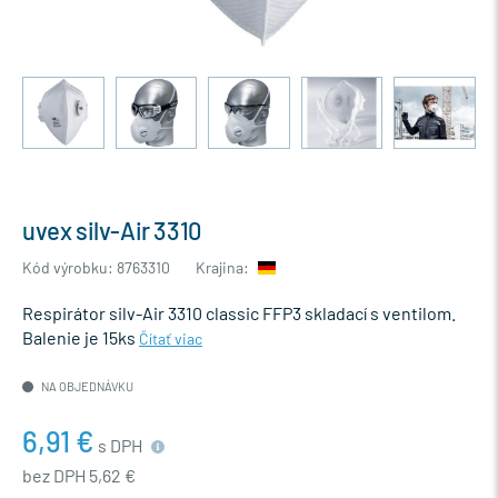
uvex silv-Air 3310
Kód výrobku: 8763310
Krajina:
Respirátor silv-Air 3310 classic FFP3 skladací s ventilom.
Balenie je 15ks
Čítať viac
NA OBJEDNÁVKU
6,91 €
s DPH
bez DPH 5,62 €