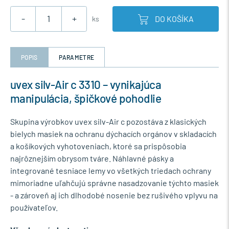
-
+
DO KOŠÍKA
ks
POPIS
PARAMETRE
uvex silv-Air c 3310 – vynikajúca
manipulácia, špičkové pohodlie
Skupina výrobkov uvex silv-Air c pozostáva z klasických
bielych masiek na ochranu dýchacích orgánov v skladacích
a košíkových vyhotoveniach, ktoré sa prispôsobia
najrôznejším obrysom tváre. Náhlavné pásky a
integrované tesniace lemy vo všetkých triedach ochrany
mimoriadne uľahčujú správne nasadzovanie týchto masiek
- a zároveň aj ich dlhodobé nosenie bez rušivého vplyvu na
používateľov.