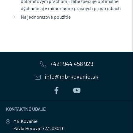
dolomitovým prachom): zabezpečuje optimálne
dýchanie aj v mimoriadne prašných prostrediach
Na jednorazové použitie
+421 944 458 929
info@mb-kovanie.sk
KONTAKTNÉ ÚDAJE
MB.Kovanie
Pavla Horova 1/23, 080 01