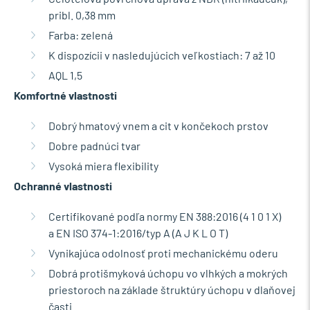
pribl. 0,38 mm
Farba: zelená
K dispozícii v nasledujúcich veľkostiach: 7 až 10
AQL 1,5
Komfortné vlastnosti
Dobrý hmatový vnem a cit v končekoch prstov
Dobre padnúci tvar
Vysoká miera flexibility
Ochranné vlastnosti
Certifikované podľa normy EN 388:2016 (4 1 0 1 X)
a EN ISO 374-1:2016/typ A (A J K L O T)
Vynikajúca odolnosť proti mechanickému oderu
Dobrá protišmyková úchopu vo vlhkých a mokrých
priestoroch na základe štruktúry úchopu v dlaňovej
časti