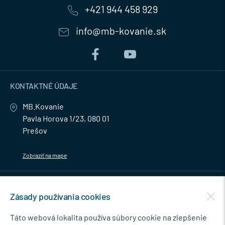
+421 944 458 929
info@mb-kovanie.sk
KONTAKTNÉ ÚDAJE
MB.Kovanie
Pavla Horova 1/23, 080 01
Prešov
Zobraziť na mape
MENU
Zásady používania cookies
NEWSLETTER
Táto webová lokalita používa súbory cookie na zlepšenie