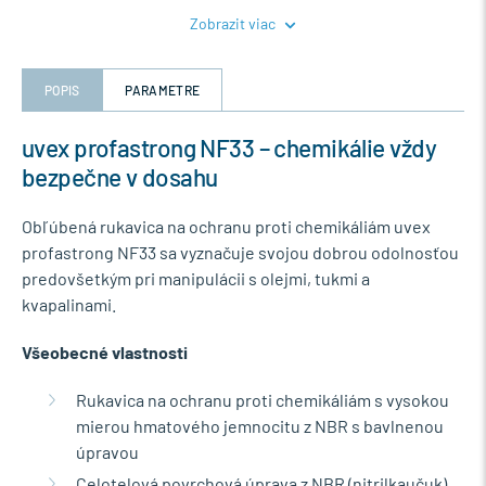
Zobrazit viac
POPIS
PARAMETRE
uvex profastrong NF33 – chemikálie vždy
bezpečne v dosahu
Obľúbená rukavica na ochranu proti chemikáliám uvex
profastrong NF33 sa vyznačuje svojou dobrou odolnosťou
predovšetkým pri manipulácii s olejmi, tukmi a
kvapalinami.
Všeobecné vlastnosti
Rukavica na ochranu proti chemikáliám s vysokou
mierou hmatového jemnocitu z NBR s bavlnenou
úpravou
Celotelová povrchová úprava z NBR (nitrilkaučuk),