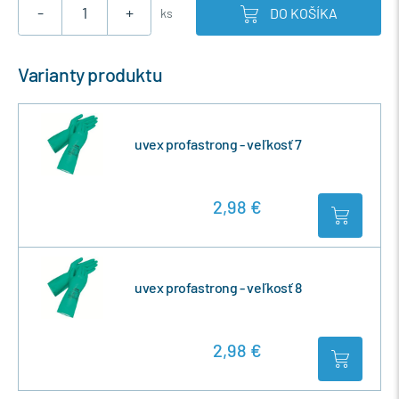
-
+
DO KOŠÍKA
ks
Varianty produktu
uvex profastrong - veľkosť 7
2,98 €
uvex profastrong - veľkosť 8
2,98 €