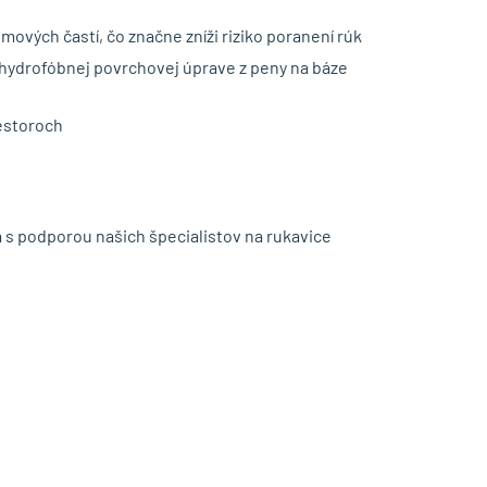
ových častí, čo značne zníži riziko poranení rúk
hydrofóbnej povrchovej úprave z peny na báze
estoroch
 s podporou našich špecialistov na rukavice