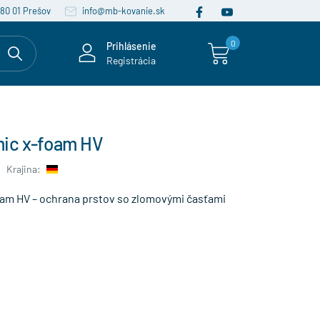
080 01 Prešov
info@mb-kovanie.sk
0
Prihlásenie
Registrácia
ic x-foam HV
Krajina:
am HV – ochrana prstov so zlomovými časťami