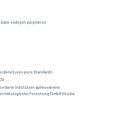
a báze vodných polymérov
v
tvrdené (uvex pure Standard)
100
otvrdené inštitútom aplikovaného
ermatologische Forschung GmbH (štúdie