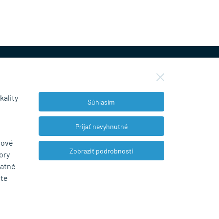
kality
Súhlasím
NEWSLETTER
Prijať nevyhnutné
bové
Zobraziť podrobnosti
ory
Súhlasím so spracovaním osobných údajov
tatné
pre marketingové účely.
Zásady ochrany
ete
osobných údajov
.