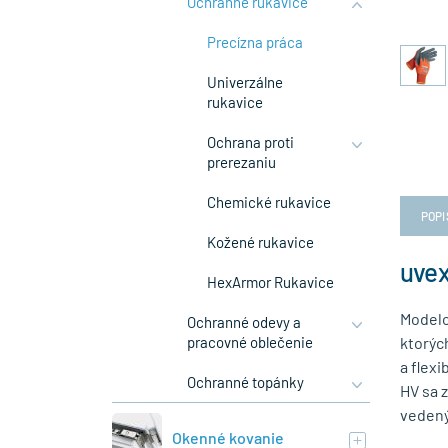
Ochranné rukavice
Precízna práca
Univerzálne
rukavice
Ochrana proti
prerezaniu
Chemické rukavice
POPI
Kožené rukavice
uvex
HexArmor Rukavice
Modelo
Ochranné odevy a
pracovné oblečenie
ktorýc
a flex
Ochranné topánky
HV sa z
vedený
Okenné kovanie