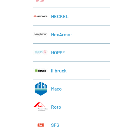
HECKEL
HexArmor
HOPPE
lllbruck
Maco
Roto
SFS