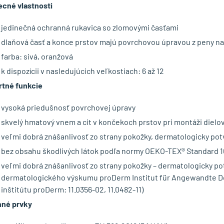
cné vlastnosti
jedinečná ochranná rukavica so zlomovými časťami
dlaňová časť a konce prstov majú povrchovou úpravou z peny n
farba: sivá, oranžová
k dispozícii v nasledujúcich veľkostiach: 6 až 12
tné funkcie
vysoká priedušnosť povrchovej úpravy
skvelý hmatový vnem a cit v končekoch prstov pri montáži dielo
veľmi dobrá znášanlivosť zo strany pokožky, dermatologicky po
bez obsahu škodlivých látok podľa normy OEKO-TEX® Standard 
veľmi dobrá znášanlivosť zo strany pokožky – dermatologicky p
dermatologického výskumu proDerm Institut für Angewandte D
inštitútu proDerm: 11.0356-02, 11.0482-11)
né prvky