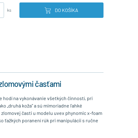
DO KOŠÍKA
ks
 zlomovými časťami
hodí na vykonávanie všetkých činností, pri
ako „druhá koža“ a sú mimoriadne ľahké
vej zlomovej časti u modelu uvex phynomic x-foam
iko ťažkých poranení rúk pri manipulácii s ručne