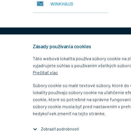
WINKHAUS
+421 944 458 929
info
Zásady používania cookies
Táto webová lokalita používa súbory cookie na z
vyjadrujete súhlas s používaním všetkých súboro
KONTAKTNÉ ÚDAJE
MENU
Prečítať viac
MB.Kovanie
O Spolo
Súbory cookie sú malé textové súbory, ktoré do
Pavla Horova 1/23, 080 01
Blog
lokality používajú súbory cookie na uľahčenie ef
Prešov
Kontakt
cookie, ktoré sú potrebné na správne fungovani
súbory cookie musia byť pred nastavením v preh
Zobraziť na mape
kedykoľvek zmeniť na tejto stránke.
Zobraziť podrobnosti