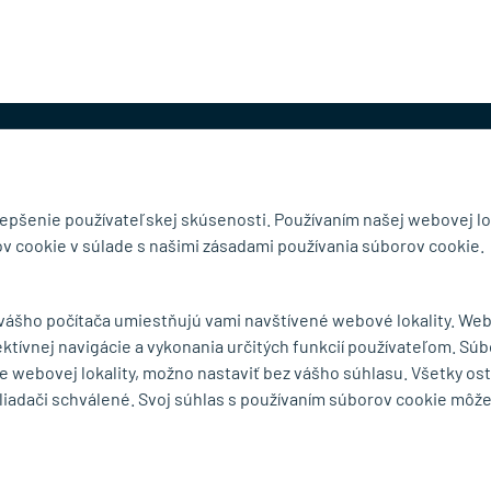
@mb-kovanie.sk
lepšenie používateľskej skúsenosti. Používaním našej webovej lo
v cookie v súlade s našimi zásadami používania súborov cookie.
čnosti
Doručenie a osobný odber
 vášho počítača umiestňujú vami navštívené webové lokality. We
Obchodné podmienky
ektívnej navigácie a vykonania určitých funkcií používateľom. Súb
y
Reklamačný poriadok
e webovej lokality, možno nastaviť bez vášho súhlasu. Všetky os
Ochrana osobných údajov
liadači schválené. Svoj súhlas s používaním súborov cookie môž
Zásady používania súborov
cookie
Odstúpiť od zmluvy tu