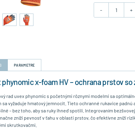
-
+
S
PARAMETRE
 phynomic x-foam HV – ochrana prstov so
vý rad uvex phynomic s početnými rôznymi modelmi sa optimálne 
h sa vyžaduje hmatový jemnocit. Tieto ochranné rukavice padnú 
ibilné – bez toho, aby sa ruky ihneď spotili. Integrovaním bezšvo
načne zníži pevnosť v ťahu v oblasti prstov, čo efektívne zníži riz
mi skrutkovačmi.