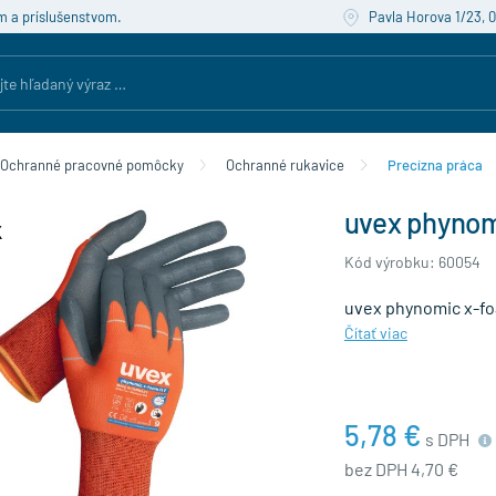
m a príslušenstvom.
Pavla Horova 1/23, 
Ochranné pracovné pomôcky
Ochranné rukavice
Precízna práca
uvex phynom
Kód výrobku: 60054
uvex phynomic x-fo
Čítať viac
5,78 €
s DPH
bez DPH 4,70 €