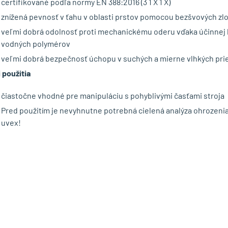
certifikované podľa normy EN 388:2016 (3 1 X 1 X)
znížená pevnosť v ťahu v oblasti prstov pomocou bezšvových zlom
veľmi dobrá odolnosť proti mechanickému oderu vďaka účinnej 
vodných polymérov
veľmi dobrá bezpečnosť úchopu v suchých a mierne vlhkých pri
 použitia
čiastočne vhodné pre manipuláciu s pohyblivými časťami stroja
Pred použitím je nevyhnutne potrebná cielená analýza ohrozenia
uvex!