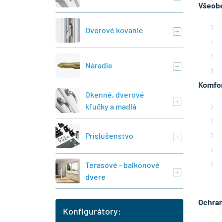
Všeobe
Dverové kovanie
Náradie
Komfor
Okenné, dverové
kľučky a madlá
Príslušenstvo
Terasové - balkónové
dvere
Ochran
Konfigurátory: