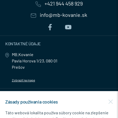
+421 944 458 929
info@mb-kovanie.sk
KONTAKTNÉ ÚDAJE
MB.Kovanie
Pavla Horova 1/23, 080 01
Prešov
Zobraziť na mape
MENU
Zásady používania cookies
NEWSLETTER
Táto webová lokalita používa súbory cookie na zlepšenie