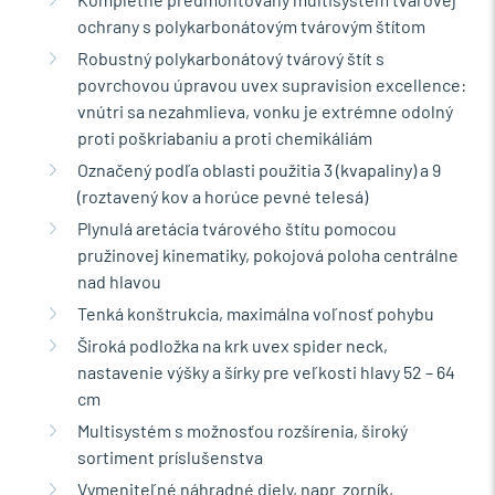
ochrany s polykarbonátovým tvárovým štítom
Robustný polykarbonátový tvárový štít s
povrchovou úpravou uvex supravision excellence:
vnútri sa nezahmlieva, vonku je extrémne odolný
proti poškriabaniu a proti chemikáliám
Označený podľa oblasti použitia 3 (kvapaliny) a 9
(roztavený kov a horúce pevné telesá)
Plynulá aretácia tvárového štítu pomocou
pružinovej kinematiky, pokojová poloha centrálne
nad hlavou
Tenká konštrukcia, maximálna voľnosť pohybu
Široká podložka na krk uvex spider neck,
nastavenie výšky a šírky pre veľkosti hlavy 52 – 64
cm
Multisystém s možnosťou rozšírenia, široký
sortiment príslušenstva
Vymeniteľné náhradné diely, napr. zorník,