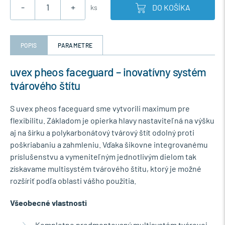
-
+
DO KOŠÍKA
ks
POPIS
PARAMETRE
uvex pheos faceguard – inovatívny systém
tvárového štítu
S uvex pheos faceguard sme vytvorili maximum pre
flexibilitu. Základom je opierka hlavy nastaviteľná na výšku
aj na šírku a polykarbonátový tvárový štít odolný proti
poškriabaniu a zahmleniu. Vďaka šikovne integrovanému
príslušenstvu a vymeniteľným jednotlivým dielom tak
získavame multisystém tvárového štítu, ktorý je možné
rozšíriť podľa oblasti vášho použitia.
Všeobecné vlastnosti
Kompletne predmontovaný multisystém tvárovej