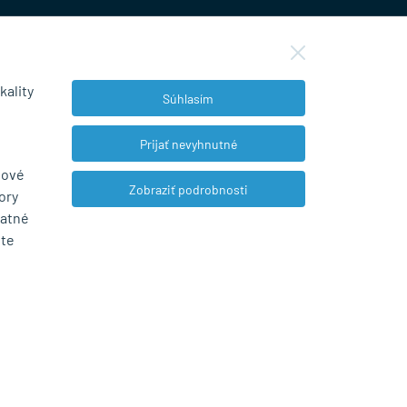
kality
Súhlasím
NEWSLETTER
Prijať nevyhnutné
bové
Zobraziť podrobnosti
ory
Súhlasím so spracovaním osobných údajov
tatné
pre marketingové účely.
Zásady ochrany
ete
osobných údajov
.
© 2026 Marián Kokoška - MB.Kovanie
Web dizajn: MARLOW DESIGN