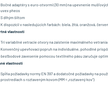
Bočné adaptéry s euro-otvormi (30 mm) na upevnenie mušľových
uvex pheos
S dlhým šiltom
K dispozícii v nasledujúcich farbách: biela, žltá, oranžová, červe
tné vlastnosti
Tri variabilné vetracie otvory na zaistenie maximálneho vetrania
Konvenčný upevňovací popruh na individuálne, pohodlné prisp
šesťbodové zavesenie pomocou textilného pásu zaručuje optimá
né vlastnosti
Spĺňa požiadavky normy EN 397 a dodatočné požiadavky na použiti
prostrediach s roztaveným kovom (MM = „roztavený kov“)