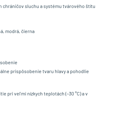
 chráničov sluchu a systému tvárového štítu
ná, modrá, čierna
ôsobenie
lne prispôsobenie tvaru hlavy a pohodlie
e pri veľmi nízkych teplotách (–30 °C) a v