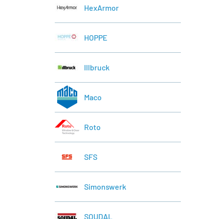
HexArmor
HOPPE
lllbruck
Maco
Roto
SFS
Simonswerk
SOUDAL