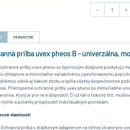
-
+
S
PARAMETRE
anná prilba uvex pheos B – univerzálna, m
ochranné prilby uvex pheos so športovým dizajnom poskytujú max
iu climazone a mimoriadne variabilnému upevňovaciemu popruhu 3
oblémov odolá aj tlakom zboku a spĺňa všetky bezpečnostné požia
sle. Priemyselné ochranné prilby uvex pheos sú mimoriadne un
enstva, ktorý je pre ne k dispozícii. Či už ide o tvárový štít, muš
ú rýchlo a poľahky prispôsobiť individuálnym potrebám.
cné vlastnosti
Ochranná prilba s drážkovým adaptérom na čelnej strane pre svet