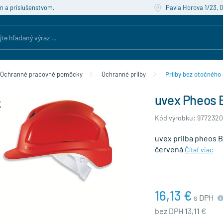
m a príslušenstvom.
Pavla Horova 1/23, 
Ochranné pracovné pomôcky
Ochranné prilby
Prilby bez otočného
uvex Pheos 
Kód výrobku: 9772320
uvex prilba pheos B 
červená
Čítať viac
16,13 €
s DPH
bez DPH 13,11 €