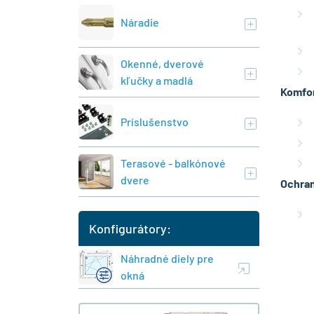
Náradie
Okenné, dverové
kľučky a madlá
Komfor
Príslušenstvo
Terasové - balkónové
dvere
Ochran
Konfigurátory:
Náhradné diely pre
okná