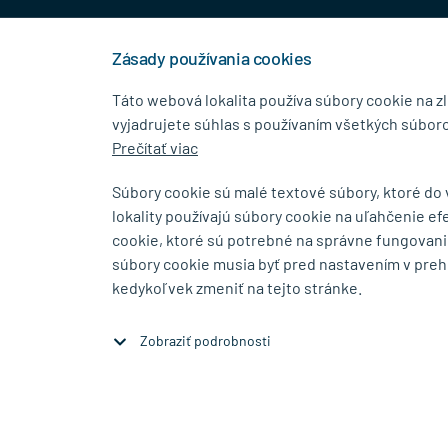
+421 944 458 929
info
Zásady používania cookies
Táto webová lokalita používa súbory cookie na z
vyjadrujete súhlas s používaním všetkých súboro
KONTAKTNÉ ÚDAJE
MENU
Prečítať viac
MB.Kovanie
O Spolo
Súbory cookie sú malé textové súbory, ktoré do
Pavla Horova 1/23, 080 01
Blog
lokality používajú súbory cookie na uľahčenie ef
Prešov
Kontakt
cookie, ktoré sú potrebné na správne fungovani
súbory cookie musia byť pred nastavením v preh
Zobraziť na mape
kedykoľvek zmeniť na tejto stránke.
Zobraziť podrobnosti