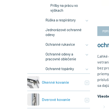
Prilby na prácu vo
výškach
Rúška a respirátory
Jednorázové ochranné
POPI
odevy
ochr
Ochranné rukavice
Ochranné odevy a
Ľahké 
pracovné oblečenie
vetran
bez pr
Ochranné topánky
priemy
prísluš
Okenné kovanie
sa daj
Všeobe
Dverové kovanie