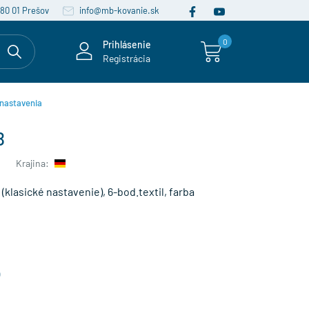
080 01 Prešov
info@mb-kovanie.sk
0
Prihlásenie
Registrácia
 nastavenia
B
Krajina:
(klasické nastavenie), 6-bod.textil, farba