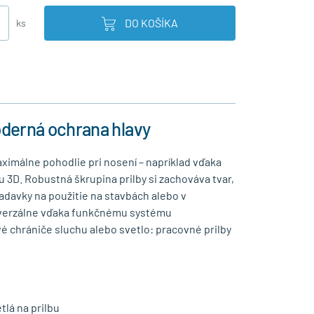
DO KOŠÍKA
ks
oderná ochrana hlavy
imálne pohodlie pri nosení – napríklad vďaka
D. Robustná škrupina prilby si zachováva tvar,
davky na použitie na stavbách alebo v
iverzálne vďaka funkčnému systému
ľové chrániče sluchu alebo svetlo: pracovné prilby
lá na prilbu