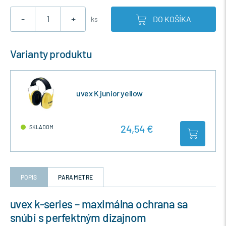
-
+
DO KOŠÍKA
ks
Varianty produktu
uvex K junior yellow
24,54 €
SKLADOM
POPIS
PARAMETRE
uvex k-series – maximálna ochrana sa
snúbi s perfektným dizajnom