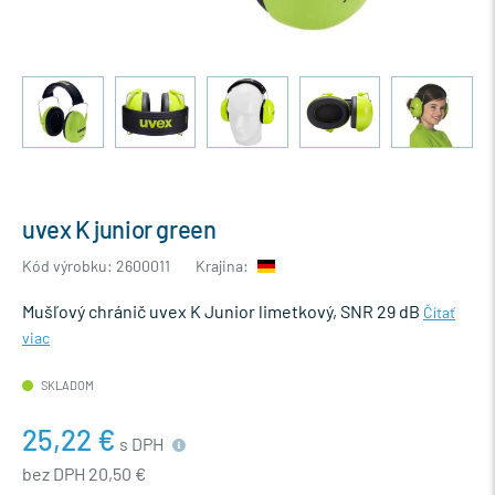
uvex K junior green
Kód výrobku: 2600011
Krajina:
Mušľový chránič uvex K Junior limetkový, SNR 29 dB
Čítať
viac
SKLADOM
25,22 €
s DPH
bez DPH 20,50 €