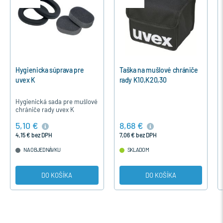
Hygienicka súprava pre
Taška na mušlové chrániče
uvex K
rady K10,K20,30
Hygienická sada pre mušlové
chrániče rady uvex K
5,10 €
8,68 €
4,15 € bez DPH
7,06 € bez DPH
NA OBJEDNÁVKU
SKLADOM
DO KOŠÍKA
DO KOŠÍKA