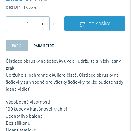
bez DPH 17,63 €
-
+
DO KOŠÍKA
ks
POPIS
PARAMETRE
Čistiace obrúsky na šošovky uvex – udržujte si vždy jasný
zrak
Udržujte si ochranné okuliare čisté. Čistiace obrúsky na
šošovky sú vhodné pre všetky šošovky, takže budete vždy
jasne vidieť.
Všeobecné vlastnosti
100 kusov v kartónovej krabici
Jednotlivo balené
Bez silikónu
Neantistatické