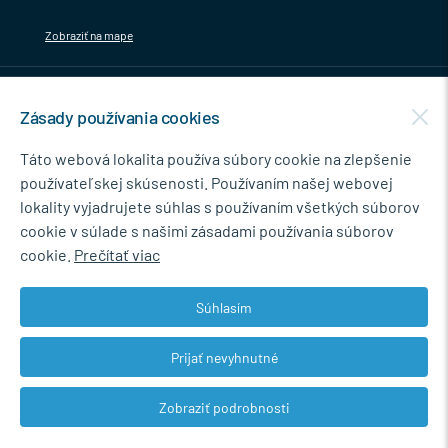
Zobraziť na mape
MENU
Zásady používania cookies
NEWSLETTER
Táto webová lokalita používa súbory cookie na zlepšenie
používateľskej skúsenosti. Používaním našej webovej
lokality vyjadrujete súhlas s používaním všetkých súborov
cookie v súlade s našimi zásadami používania súborov
Súhlasím so spracovaním osobných údajov pre marketingové účely.
cookie.
Prečítať viac
Zásady ochrany osobných údajov
.
Súhlasím
Prijať nevyhnutné
© 2026 Marián Kokoška - MB.Kovanie
Zobraziť podrobnosti
Web dizajn: MARLOW DESIGN
Upraviť nastavenia Cookies