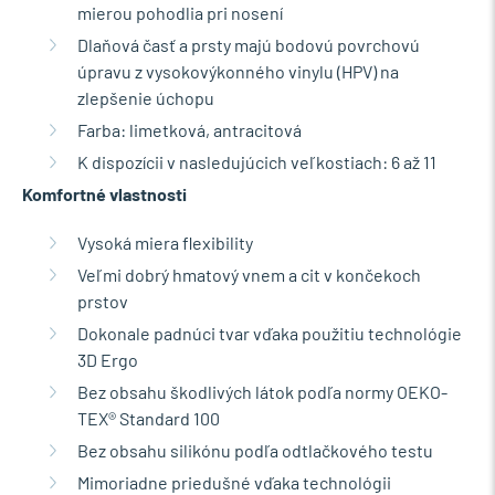
mierou pohodlia pri nosení
Dlaňová časť a prsty majú bodovú povrchovú
úpravu z vysokovýkonného vinylu (HPV) na
zlepšenie úchopu
Farba: limetková, antracitová
K dispozícii v nasledujúcich veľkostiach: 6 až 11
Komfortné vlastnosti
Vysoká miera flexibility
Veľmi dobrý hmatový vnem a cit v končekoch
prstov
Dokonale padnúci tvar vďaka použitiu technológie
3D Ergo
Bez obsahu škodlivých látok podľa normy OEKO-
TEX® Standard 100
Bez obsahu silikónu podľa odtlačkového testu
Mimoriadne priedušné vďaka technológii