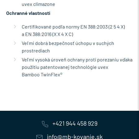
uvex climazone
Ochranné vlastnosti
Certifikované podľa normy EN 388:2003 (2 5 4 X)
a EN 388:2016 (X X 4 X C)
Veľmi dobrá bezpečnosť úchopu v suchých
prostrediach
Veľmi vysoká úroveň ochrany proti porezaniu vďaka
použitiu patentovanej technológie uvex
Bamboo TwinFlex®
+421 944 458 929
info@mb-kovanie.sk