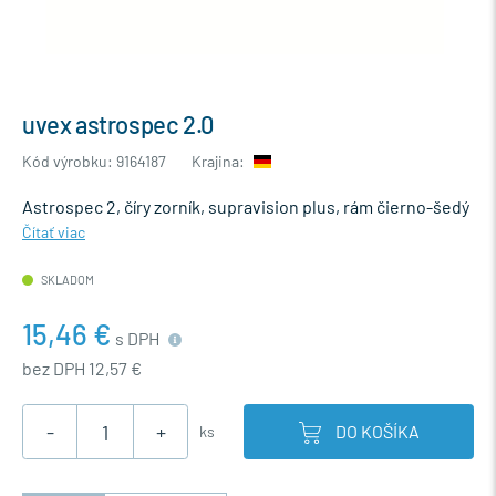
uvex astrospec 2.0
Kód výrobku: 9164187
Krajina:
Astrospec 2, číry zorník, supravision plus, rám čierno-šedý
Čítať viac
SKLADOM
15,46 €
s DPH
bez DPH 12,57 €
-
+
DO KOŠÍKA
ks