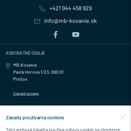
+421 944 458 929
info@mb-kovanie.sk
KONTAKTNÉ ÚDAJE
MB.Kovanie
Pavla Horova 1/23, 080 01
Prešov
Zobraziť na mape
MENU
Zásady používania cookies
NEWSLETTER
Táto webová lokalita používa súbory cookie na zlepšenie