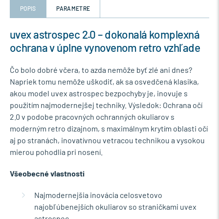
POPIS
PARAMETRE
uvex astrospec 2.0 – dokonalá komplexná
ochrana v úplne vynovenom retro vzhľade
Čo bolo dobré včera, to azda nemôže byť zlé ani dnes?
Napriek tomu nemôže uškodiť, ak sa osvedčená klasika,
akou model uvex astrospec bezpochyby je, inovuje s
použitím najmodernejšej techniky. Výsledok: Ochrana očí
2.0 v podobe pracovných ochranných okuliarov s
moderným retro dizajnom, s maximálnym krytím oblasti očí
aj po stranách, inovatívnou vetracou technikou a vysokou
mierou pohodlia pri nosení.
Všeobecné vlastnosti
Najmodernejšia inovácia celosvetovo
najobľúbenejších okuliarov so straničkami uvex
astrospec