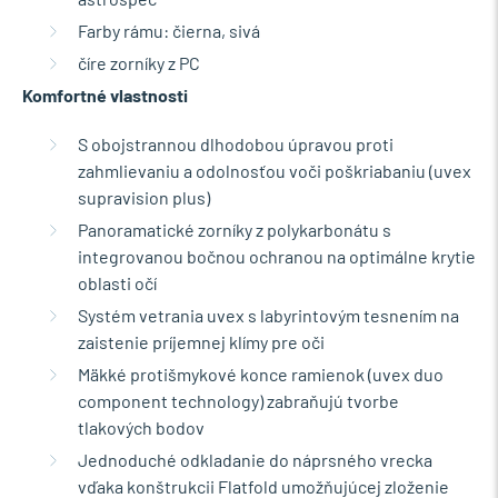
Farby rámu: čierna, sivá
číre zorníky z PC
Komfortné vlastnosti
S obojstrannou dlhodobou úpravou proti
zahmlievaniu a odolnosťou voči poškriabaniu (uvex
supravision plus)
Panoramatické zorníky z polykarbonátu s
integrovanou bočnou ochranou na optimálne krytie
oblasti očí
Systém vetrania uvex s labyrintovým tesnením na
zaistenie príjemnej klímy pre oči
Mäkké protišmykové konce ramienok (uvex duo
component technology) zabraňujú tvorbe
tlakových bodov
Jednoduché odkladanie do náprsného vrecka
vďaka konštrukcii Flatfold umožňujúcej zloženie