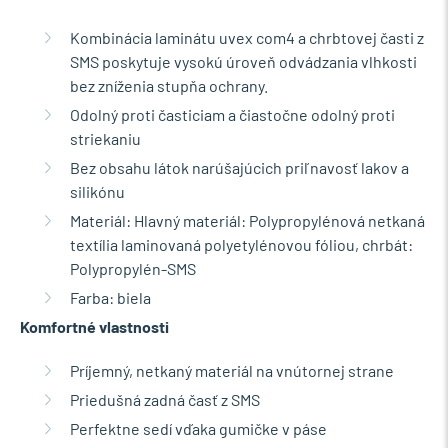
Kombinácia laminátu uvex com4 a chrbtovej časti z
SMS poskytuje vysokú úroveň odvádzania vlhkosti
bez zníženia stupňa ochrany.
Odolný proti časticiam a čiastočne odolný proti
striekaniu
Bez obsahu látok narúšajúcich priľnavosť lakov a
silikónu
Materiál: Hlavný materiál: Polypropylénová netkaná
textília laminovaná polyetylénovou fóliou, chrbát:
Polypropylén-SMS
Farba: biela
Komfortné vlastnosti
Príjemný, netkaný materiál na vnútornej strane
Priedušná zadná časť z SMS
Perfektne sedí vďaka gumičke v páse