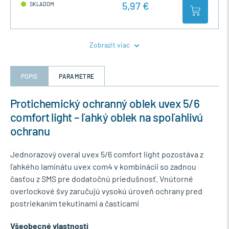
5,97 €
SKLADOM
Zobrazit viac
POPIS
PARAMETRE
Protichemický ochranný oblek uvex 5/6
comfort light – ľahký oblek na spoľahlivú
ochranu
Jednorazový overal uvex 5/6 comfort light pozostáva z
ľahkého laminátu uvex com4 v kombinácii so zadnou
časťou z SMS pre dodatočnú priedušnosť. Vnútorné
overlockové švy zaručujú vysokú úroveň ochrany pred
postriekaním tekutinami a časticami
Všeobecné vlastnosti