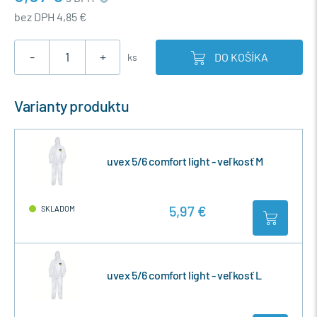
bez DPH 4,85 €
-
+
DO KOŠÍKA
ks
Varianty produktu
uvex 5/6 comfort light - veľkosť M
5,97 €
SKLADOM
uvex 5/6 comfort light - veľkosť L