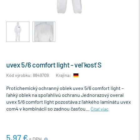
uvex 5/6 comfort light - veľkosť S
Kód výrobku: 8849709
Krajina:
Protichemický ochranný oblek uvex 5/6 comfort light –
ľahký oblek na spoľahlivú ochranu Jednorazový overal
uvex 5/6 comfort light pozostáva z ľahkého laminátu uvex
com4 v kombinácii so zadnou časťou…
Čítať viac
5,97 €
s DPH