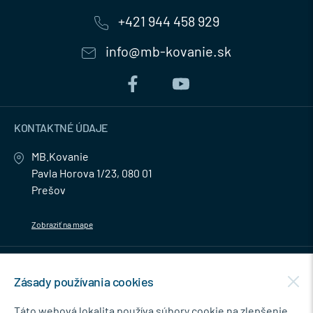
+421 944 458 929
info@mb-kovanie.sk
KONTAKTNÉ ÚDAJE
MB.Kovanie
Pavla Horova 1/23, 080 01
Prešov
Zobraziť na mape
MENU
Zásady používania cookies
NEWSLETTER
Táto webová lokalita používa súbory cookie na zlepšenie