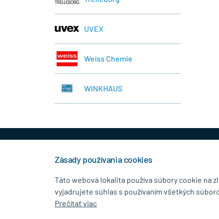
UVEX
Weiss Chemie
WINKHAUS
+421 944 458 929
info
Zásady používania cookies
Táto webová lokalita používa súbory cookie na z
vyjadrujete súhlas s používaním všetkých súboro
KONTAKTNÉ ÚDAJE
MENU
Prečítať viac