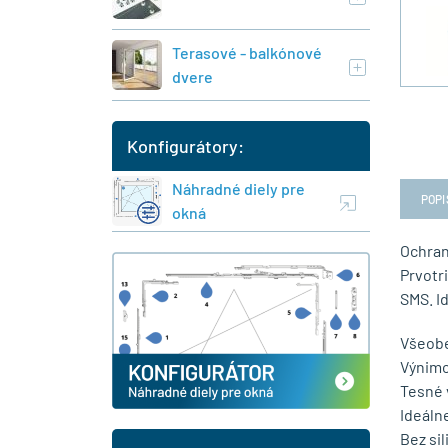
Terasové - balkónové
dvere
Konfigurátory:
Náhradné diely pre
POPI
okná
Ochran
Prvotr
SMS. I
Všeobe
Výnimo
Tesné v
Ideáln
Bez si