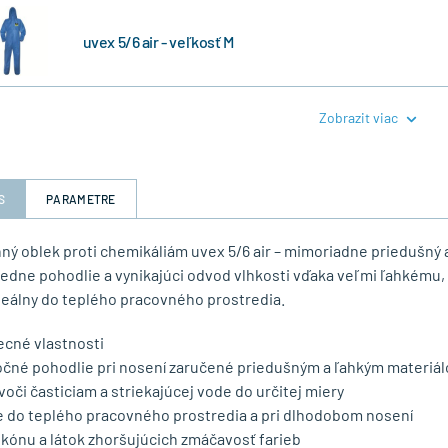
uvex 5/6 air - veľkosť M
Zobrazit viac
S
PARAMETRE
ný oblek proti chemikáliám uvex 5/6 air – mimoriadne priedušný 
iedne pohodlie a vynikajúci odvod vlhkosti vďaka veľmi ľahkém
deálny do teplého pracovného prostredia.
cné vlastnosti
čné pohodlie pri nosení zaručené priedušným a ľahkým materiá
oči časticiam a striekajúcej vode do určitej miery
e do teplého pracovného prostredia a pri dlhodobom nosení
likónu a látok zhoršujúcich zmáčavosť farieb