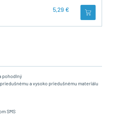
5,29 €
a pohodlný
u, priedušnému a vysoko priedušnému materiálu
lom SMS