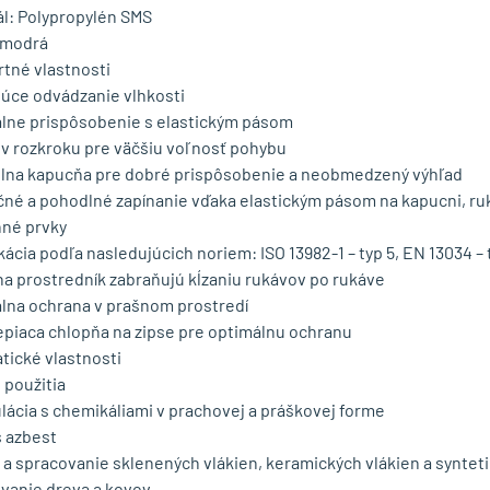
ál: Polypropylén SMS
 modrá
tné vlastnosti
júce odvádzanie vlhkosti
lne prispôsobenie s elastickým pásom
 v rozkroku pre väčšiu voľnosť pohybu
elna kapucňa pre dobré prispôsobenie a neobmedzený výhľad
né a pohodlné zapínanie vďaka elastickým pásom na kapucni, r
né prvky
kácia podľa nasledujúcich noriem: ISO 13982-1 – typ 5, EN 13034 – 
na prostredník zabraňujú kĺzaniu rukávov po rukáve
lna ochrana v prašnom prostredí
piaca chlopňa na zipse pre optimálnu ochranu
tické vlastnosti
 použitia
lácia s chemikáliami v prachovej a práškovej forme
s azbest
 a spracovanie sklenených vlákien, keramických vlákien a synteti
vanie dreva a kovov