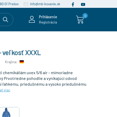
080 01 Prešov
info@mb-kovanie.sk
0
Prihlásenie
Registrácia
 - veľkosť XXXL
Krajina:
i chemikáliám uvex 5/6 air – mimoriadne
ý Prvotriedne pohodlie a vynikajúci odvod
mi ľahkému, priedušnému a vysoko priedušnému
ať viac