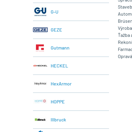
Staveb
G-U
Automo
Brúsen
Výrob
GEZE
Ťažba 
Rekonš
Gutmann
Farmac
Opravá
HECKEL
HexArmor
HOPPE
lllbruck