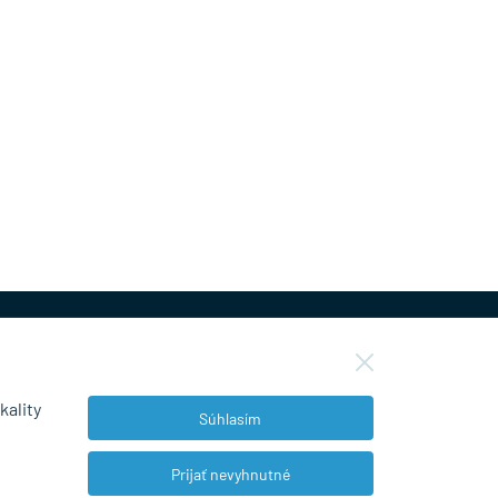
kality
Súhlasím
NEWSLETTER
Prijať nevyhnutné