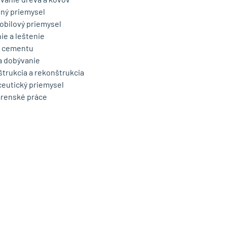
ný priemysel
bilový priemysel
ie a leštenie
a cementu
a dobývanie
trukcia a rekonštrukcia
eutický priemysel
renské práce