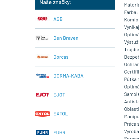
Naše značky:
Materi
Farba:
AGB
Komfor
Vynika
Optimá
Den Braven
Výstuž
Trojdi
Bezpeč
Dorcas
Ochran
Certifi
DORMA-KABA
Pútka 
Optimá
Samole
EJOT
Antista
Oblasti
EXTOL
Manipu
Práca 
Výroba
FUHR
Spraco