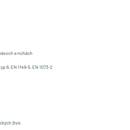
ukávoch a nohách
typ 6, EN 1149-5, EN 1073-2
ckých živíc