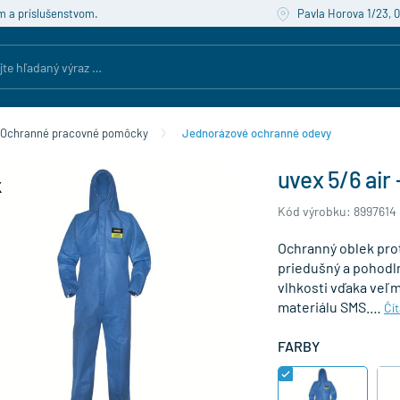
m a príslušenstvom.
Pavla Horova 1/23, 
Ochranné pracovné pomôcky
Jednorázové ochranné odevy
uvex 5/6 air
Kód výrobku: 8997614
Ochranný oblek prot
priedušný a pohodln
vlhkosti vďaka veľ
materiálu SMS.…
Čít
FARBY