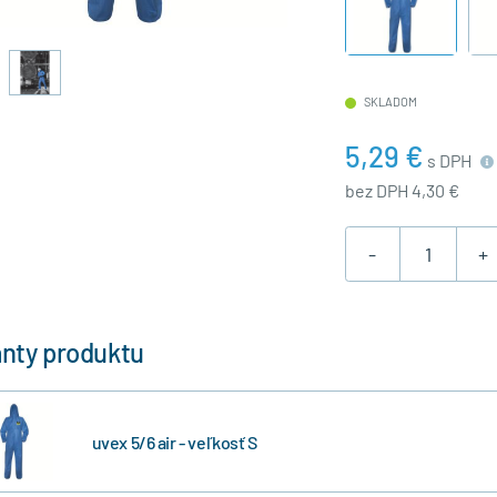
SKLADOM
5,29 €
s DPH
bez DPH 4,30 €
-
+
anty produktu
uvex 5/6 air - veľkosť S