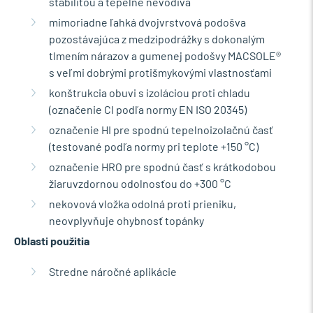
stabilitou a tepelne nevodivá
mimoriadne ľahká dvojvrstvová podošva
pozostávajúca z medzipodrážky s dokonalým
tlmením nárazov a gumenej podošvy MACSOLE®
s veľmi dobrými protišmykovými vlastnosťami
konštrukcia obuvi s izoláciou proti chladu
(označenie CI podľa normy EN ISO 20345)
označenie HI pre spodnú tepelnoizolačnú časť
(testované podľa normy pri teplote +150 °C)
označenie HRO pre spodnú časť s krátkodobou
žiaruvzdornou odolnosťou do +300 °C
nekovová vložka odolná proti prieniku,
neovplyvňuje ohybnosť topánky
Oblasti použitia
Stredne náročné aplikácie