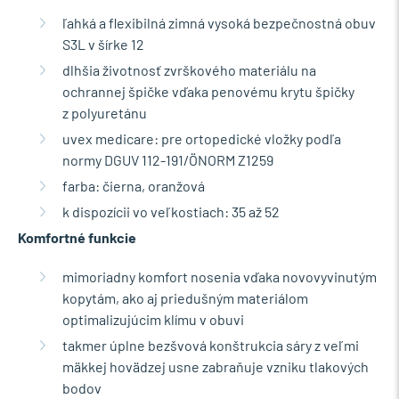
ľahká a flexibilná zimná vysoká bezpečnostná obuv
S3L v šírke 12
dlhšia životnosť zvrškového materiálu na
ochrannej špičke vďaka penovému krytu špičky
z polyuretánu
uvex medicare: pre ortopedické vložky podľa
normy DGUV 112-191/ÖNORM Z1259
farba: čierna, oranžová
k dispozícii vo veľkostiach: 35 až 52
Komfortné funkcie
mimoriadny komfort nosenia vďaka novovyvinutým
kopytám, ako aj priedušným materiálom
optimalizujúcim klímu v obuvi
takmer úplne bezšvová konštrukcia sáry z veľmi
mäkkej hovädzej usne zabraňuje vzniku tlakových
bodov