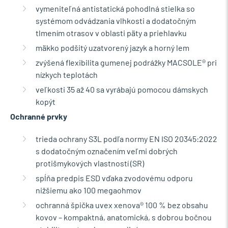
vymeniteľná antistatická pohodlná stielka so
systémom odvádzania vlhkosti a dodatočným
tlmením otrasov v oblasti päty a priehlavku
mäkko podšitý uzatvorený jazyk a horný lem
zvýšená flexibilita gumenej podrážky MACSOLE® pri
nízkych teplotách
veľkosti 35 až 40 sa vyrábajú pomocou dámskych
kopýt
Ochranné prvky
trieda ochrany S3L podľa normy EN ISO 20345:2022
s dodatočným označením veľmi dobrých
protišmykových vlastností (SR)
spĺňa predpis ESD vďaka zvodovému odporu
nižšiemu ako 100 megaohmov
ochranná špička uvex xenova® 100 % bez obsahu
kovov – kompaktná, anatomická, s dobrou bočnou