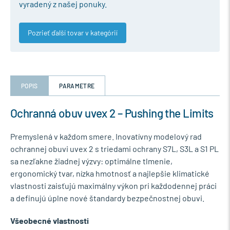
vyradený z našej ponuky.
Pozrieť ďalší tovar v kategórií
POPIS
PARAMETRE
Ochranná obuv uvex 2 – Pushing the Limits
Premyslená v každom smere. Inovatívny modelový rad
ochrannej obuvi uvex 2 s triedami ochrany S7L, S3L a S1 PL
sa nezľakne žiadnej výzvy: optimálne tlmenie,
ergonomický tvar, nízka hmotnosť a najlepšie klimatické
vlastnosti zaisťujú maximálny výkon pri každodennej práci
a definujú úplne nové štandardy bezpečnostnej obuvi.
Všeobecné vlastnosti