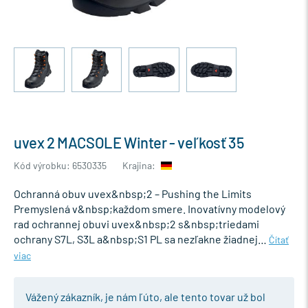
uvex 2 MACSOLE Winter - veľkosť 35
Kód výrobku: 6530335
Krajina:
Ochranná obuv uvex&nbsp;2 – Pushing the Limits
Premyslená v&nbsp;každom smere. Inovatívny modelový
rad ochrannej obuvi uvex&nbsp;2 s&nbsp;triedami
ochrany S7L, S3L a&nbsp;S1 PL sa nezľakne žiadnej…
Čítať
viac
Vážený zákazník, je nám ľúto, ale tento tovar už bol