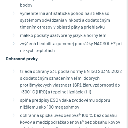
bodov
vymeniteľná antistatická pohodlná stielka so
systémom odvádzania vlhkosti a dodatočným
tlmením otrasov v oblasti päty a priehlavku
mäkko podšitý uzatvorený jazyk a horný lem
zvýšená flexibilita gumenej podrážky MACSOLE® pri
nízkych teplotách
Ochranné prvky
trieda ochrany S3L podľa normy EN ISO 20345:2022
s dodatočným označením veľmi dobrých
protišmykových vlastností (SR), žiaruvzdornosti do
+300 °C (HRO) a tepelnej izolácie (HI)
spĺňa predpisy ESD vďaka zvodovému odporu
nižšiemu ako 100 megaohmov
ochranná špička uvex xenova® 100 % bez obsahu
kovov a medzipodrážka xenova® bez obsahu kovov