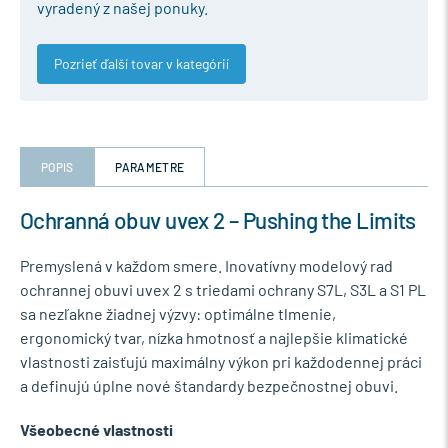
vyradený z našej ponuky.
Pozrieť ďalší tovar v kategórií
POPIS
PARAMETRE
Ochranná obuv uvex 2 – Pushing the Limits
Premyslená v každom smere. Inovatívny modelový rad
ochrannej obuvi uvex 2 s triedami ochrany S7L, S3L a S1 PL
sa nezľakne žiadnej výzvy: optimálne tlmenie,
ergonomický tvar, nízka hmotnosť a najlepšie klimatické
vlastnosti zaisťujú maximálny výkon pri každodennej práci
a definujú úplne nové štandardy bezpečnostnej obuvi.
Všeobecné vlastnosti