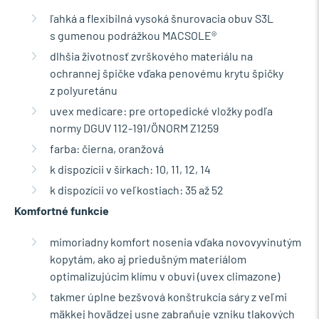
ľahká a flexibilná vysoká šnurovacia obuv S3L
s gumenou podrážkou MACSOLE®
dlhšia životnosť zvrškového materiálu na
ochrannej špičke vďaka penovému krytu špičky
z polyuretánu
uvex medicare: pre ortopedické vložky podľa
normy DGUV 112-191/ÖNORM Z1259
farba: čierna, oranžová
k dispozícii v šírkach: 10, 11, 12, 14
k dispozícii vo veľkostiach: 35 až 52
Komfortné funkcie
mimoriadny komfort nosenia vďaka novovyvinutým
kopytám, ako aj priedušným materiálom
optimalizujúcim klímu v obuvi (uvex climazone)
takmer úplne bezšvová konštrukcia sáry z veľmi
mäkkej hovädzej usne zabraňuje vzniku tlakových