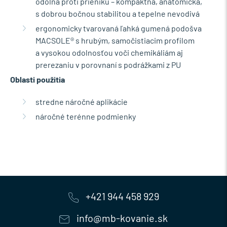
odolná proti prieniku – kompaktná, anatomická,
s dobrou bočnou stabilitou a tepelne nevodivá
ergonomicky tvarovaná ľahká gumená podošva
MACSOLE® s hrubým, samočistiacim profilom
a vysokou odolnosťou voči chemikáliám aj
prerezaniu v porovnaní s podrážkami z PU
Oblasti použitia
stredne náročné aplikácie
náročné terénne podmienky
+421 944 458 929
info@mb-kovanie.sk