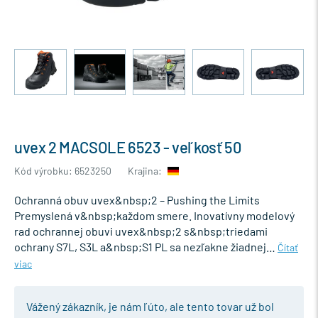
uvex 2 MACSOLE 6523 - veľkosť 50
Kód výrobku: 6523250
Krajina:
Ochranná obuv uvex&nbsp;2 – Pushing the Limits
Premyslená v&nbsp;každom smere. Inovatívny modelový
rad ochrannej obuvi uvex&nbsp;2 s&nbsp;triedami
ochrany S7L, S3L a&nbsp;S1 PL sa nezľakne žiadnej…
Čítať
viac
Vážený zákazník, je nám ľúto, ale tento tovar už bol