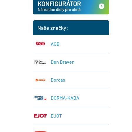
Naše značky:
AGB
Den Braven
Dorcas
DORMA-KABA
EJOT