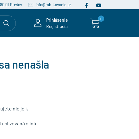
080 01 Prešov
info@mb-kovanie.sk
0
Prihlásenie
Registrácia
sa nenašla
ujete nie je k
ualizovaná o inú