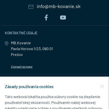
info@mb-kovanie.sk
KONTAKTNÉ ÚDAJE
MB.Kovanie
Pavla Horova 1/23, 080 01
Prešov
Zobraziť na mape
MENU
Zásady používania cookies
NEWSLETTER
Táto webová lokalita používa súbory cookie na zlepšenie
používateľskej skúsenosti. Používaním našej webovej
lokality vyjadrujete súhlas s používaním všetkých súborov