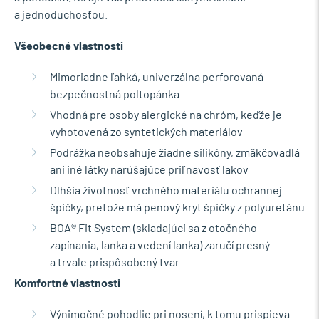
a jednoduchosťou.
Všeobecné vlastnosti
Mimoriadne ľahká, univerzálna perforovaná
bezpečnostná poltopánka
Vhodná pre osoby alergické na chróm, keďže je
vyhotovená zo syntetických materiálov
Podrážka neobsahuje žiadne silikóny, zmäkčovadlá
ani iné látky narúšajúce priľnavosť lakov
Dlhšia životnosť vrchného materiálu ochrannej
špičky, pretože má penový kryt špičky z polyuretánu
BOA® Fit System (skladajúci sa z otočného
zapínania, lanka a vedení lanka) zaručí presný
a trvale prispôsobený tvar
Komfortné vlastnosti
Výnimočné pohodlie pri nosení, k tomu prispieva