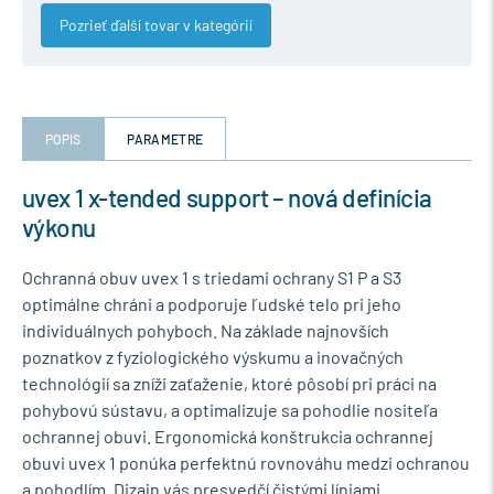
Pozrieť ďalší tovar v kategórií
POPIS
PARAMETRE
uvex 1 x-tended support – nová definícia
výkonu
Ochranná obuv uvex 1 s triedami ochrany S1 P a S3
optimálne chráni a podporuje ľudské telo pri jeho
individuálnych pohyboch. Na základe najnovších
poznatkov z fyziologického výskumu a inovačných
technológií sa zníži zaťaženie, ktoré pôsobí pri práci na
pohybovú sústavu, a optimalizuje sa pohodlie nositeľa
ochrannej obuvi. Ergonomická konštrukcia ochrannej
obuvi uvex 1 ponúka perfektnú rovnováhu medzi ochranou
a pohodlím. Dizajn vás presvedčí čistými líniami