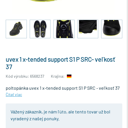
uvex 1 x-tended support S1 P SRC- veľkosť
37
Kód výrobku: 6568237
Krajina:
poltopánka uvex 1 x-tended support S1 P SRC - veľkosť 37
Čítať viac
Vážený zákazník, je nám ľúto, ale tento tovar už bol
vyradený z našej ponuky.