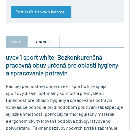
Pozrieť ďalší tovar v kategórií
POPIS
PARAMETRE
uvex 1 sport white. Bezkonkurenčná
pracovná obuv určená pre oblasti hygieny
a spracovania potravín
Rad bezpečnostnej obuvi uvex 1 sport white spája
športový dizajn, optimálny komfort a premyslenú
funkčnosť pre oblasti hygieny a spracovania potravín.
Vynikajúce pohodlie pri dlhodobom používaní zabezpečuje
jej nízka hmotnosť, pokročilý termoregulačný materiál
a ergonomicky tvarovaná podošva z dvojvrstvového
polyuretánu. Takmer bezšvový povrch zvrška zabraňuje