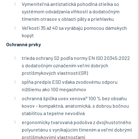
Vymeniteľná antistatická pohodlná stielka so
systémom odvádzania vlhkosti a dodatočným
tlmením otrasov v oblasti päty a priehlavku
Veľkosti 35 až 40 sa vyrábajú pomocou dámskych
kopýt
Ochranné prvky
trieda ochrany S2 podľa normy EN ISO 20345:2022
s dodatočným označením veľmi dobrých
protišmykových vlastností (SR)
spĺňa predpis ESD vďaka zvodovému odporu
nižšiemu ako 100 megaohmov
ochranná špička uvex xenova® 100 % bez obsahu
kovov – kompaktná, anatomická, s dobrou bočnou
stabilitou a tepelne nevodivá
ergonomicky tvarovaná podošva z dvojhustotného
polyuretánu s vynikajúcim tlmením a veľmi dobrými
protišmykovými vlastnosťami