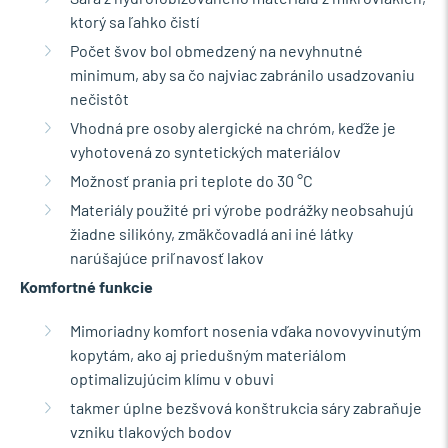
ktorý sa ľahko čistí
Počet švov bol obmedzený na nevyhnutné
minimum, aby sa čo najviac zabránilo usadzovaniu
nečistôt
Vhodná pre osoby alergické na chróm, keďže je
vyhotovená zo syntetických materiálov
Možnosť prania pri teplote do 30 °C
Materiály použité pri výrobe podrážky neobsahujú
žiadne silikóny, zmäkčovadlá ani iné látky
narúšajúce priľnavosť lakov
Komfortné funkcie
Mimoriadny komfort nosenia vďaka novovyvinutým
kopytám, ako aj priedušným materiálom
optimalizujúcim klímu v obuvi
takmer úplne bezšvová konštrukcia sáry zabraňuje
vzniku tlakových bodov