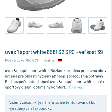
uvex 1 sport white 6581 S2 SRC - veľkosť 39
Kód výrobku: 6581839
Krajina:
uvex&nbsp;1 sport white. Bezkonkurenčná pracovná obuv
určená pre oblasti hygieny a&nbsp;spracovania potravín
Rad bezpečnostnej obuvi uvex&nbsp;1 sport white spája
športový dizajn, optimálny komfort…
Čítať viac
Vážený zákazník, je nám ľúto, ale tento tovar už bol
vyradený z našej ponuky.