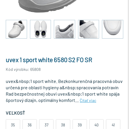
uvex 1 sport white 6580 S2 FO SR
Kód výrobku: 65808
uvex&nbsp;1 sport white. Bezkonkurenčná pracovná obuv
určená pre oblasti hygieny a&nbsp;spracovania potravín
Rad bezpečnostnej obuvi uvex&nbsp;1 sport white spája
športový dizajn, optimálny komfort…
Čítať viac
VEĽKOSŤ
35
36
37
38
39
40
41