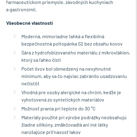
farmaceutickom priemysle, závodných kuchyniach
a gastronómii.
Všeobecné vlastnosti
Moderná, mimoriadne ľahká a flexibilná
bezpečnostná poltopánka S2 bez obsahu kovov
Sára z hydrofobizovaného materiálu z mikrovlákien,
ktorý sa ľahko čistí
Počet švov bol obmedzený na nevyhnutné
minimum, aby sa čo najviac zabránilo usadzovaniu
nečistôt
Vhodná pre osoby alergické na chróm, keďže je
vyhotovená zo syntetických materiálov
Možnosť prania pri teplote do 30 °C
Materiály použité pri výrobe podrážky neobsahujú
žiadne silikóny, zmäkčovadlá ani iné látky
narúšajúce priľnavosť lakov