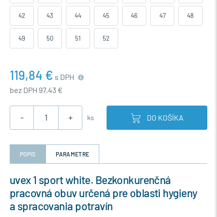
42
43
44
45
46
47
48
49
50
51
52
119,84 €
s DPH
bez DPH 97,43 €
-
+
DO KOŠÍKA
ks
POPIS
PARAMETRE
uvex 1 sport white. Bezkonkurenčná
pracovná obuv určená pre oblasti hygieny
a spracovania potravín