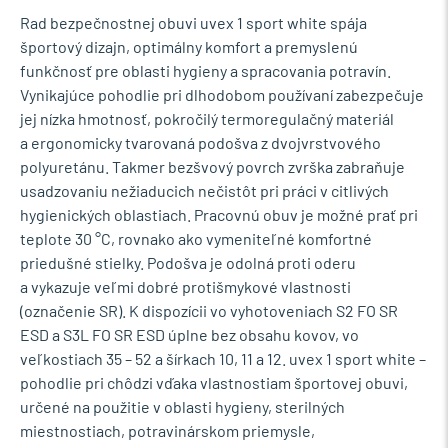
Rad bezpečnostnej obuvi uvex 1 sport white spája
športový dizajn, optimálny komfort a premyslenú
funkčnosť pre oblasti hygieny a spracovania potravín.
Vynikajúce pohodlie pri dlhodobom používaní zabezpečuje
jej nízka hmotnosť, pokročilý termoregulačný materiál
a ergonomicky tvarovaná podošva z dvojvrstvového
polyuretánu. Takmer bezšvový povrch zvrška zabraňuje
usadzovaniu nežiaducich nečistôt pri práci v citlivých
hygienických oblastiach. Pracovnú obuv je možné prať pri
teplote 30 °C, rovnako ako vymeniteľné komfortné
priedušné stielky. Podošva je odolná proti oderu
a vykazuje veľmi dobré protišmykové vlastnosti
(označenie SR). K dispozícii vo vyhotoveniach S2 FO SR
ESD a S3L FO SR ESD úplne bez obsahu kovov, vo
veľkostiach 35 – 52 a šírkach 10, 11 a 12. uvex 1 sport white –
pohodlie pri chôdzi vďaka vlastnostiam športovej obuvi,
určené na použitie v oblasti hygieny, sterilných
miestnostiach, potravinárskom priemysle,