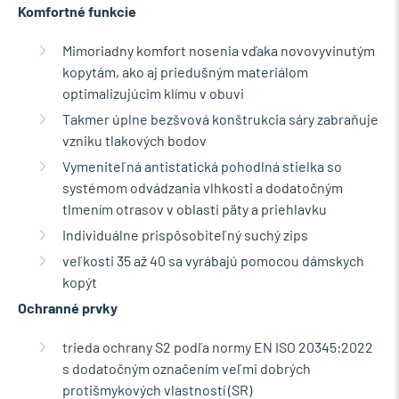
Komfortné funkcie
Mimoriadny komfort nosenia vďaka novovyvinutým
kopytám, ako aj priedušným materiálom
optimalizujúcim klímu v obuvi
Takmer úplne bezšvová konštrukcia sáry zabraňuje
vzniku tlakových bodov
Vymeniteľná antistatická pohodlná stielka so
systémom odvádzania vlhkosti a dodatočným
tlmením otrasov v oblasti päty a priehlavku
Individuálne prispôsobiteľný suchý zips
veľkosti 35 až 40 sa vyrábajú pomocou dámskych
kopýt
Ochranné prvky
trieda ochrany S2 podľa normy EN ISO 20345:2022
s dodatočným označením veľmi dobrých
protišmykových vlastností (SR)