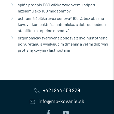
spĺňa predpis ESD vďaka zvodovému odporu
nižšiemu ako 100 megaohmov
ochranná špička uvex xenova® 100 % bez obsahu
kovov – kompaktná, anatomická, s dobrou bočnou
stabilitou a tepelne nevodivá
ergonomicky tvarovaná podošva z dvojhustotného
polyuretánu s vynikajúcim tlmením a veľmi dobrými
protišmykovými vlastnosťami
+421 944 458 929
info@mb-kovanie.sk