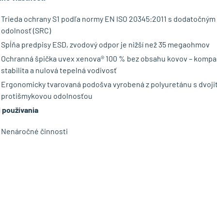
Trieda ochrany S1 podľa normy EN ISO 20345:2011 s dodatočným
odolnosť (SRC)
Spĺňa predpisy ESD, zvodový odpor je nižší než 35 megaohmov
Ochranná špička uvex xenova® 100 % bez obsahu kovov – kompakt
stabilita a nulová tepelná vodivosť
Ergonomicky tvarovaná podošva vyrobená z polyuretánu s dvoji
protišmykovou odolnosťou
i používania
Nenáročné činnosti