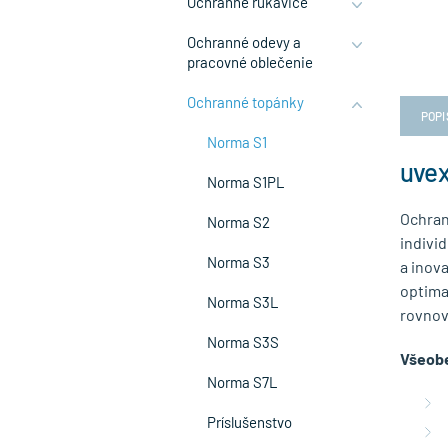
Ochranné rukavice
Ochranné odevy a
pracovné oblečenie
Ochranné topánky
POPI
Norma S1
uvex
Norma S1PL
Ochran
Norma S2
indivi
Norma S3
a inova
optima
Norma S3L
rovnov
Norma S3S
Všeobe
Norma S7L
Príslušenstvo