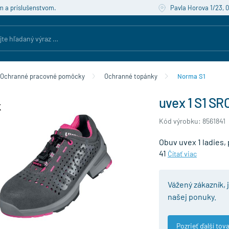
m a príslušenstvom.
Pavla Horova 1/23, 
Ochranné pracovné pomôcky
Ochranné topánky
Norma S1
uvex 1 S1 SRC
Kód výrobku: 8561841
Obuv uvex 1 ladies, 
41
Čítať viac
Vážený zákazník, 
našej ponuky.
Pozrieť ďalší tova