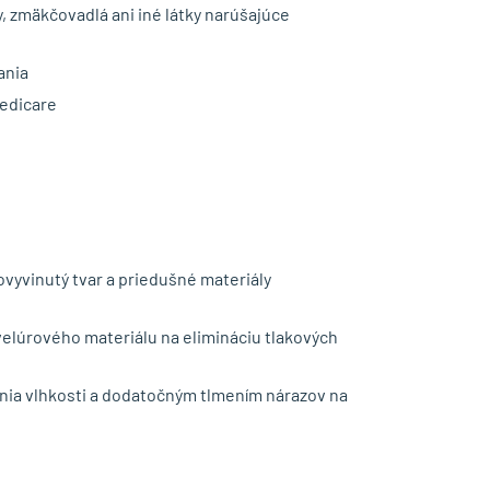
, zmäkčovadlá ani iné látky narúšajúce
ania
medicare
ovyvinutý tvar a priedušné materiály
elúrového materiálu na elimináciu tlakových
nia vlhkosti a dodatočným tlmením nárazov na