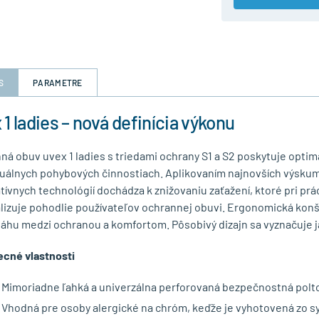
S
PARAMETRE
 1 ladies – nová definícia výkonu
ná obuv uvex 1 ladies s triedami ochrany S1 a S2 poskytuje opti
duálnych pohybových činnostiach. Aplikovaním najnovších výskumn
tívnych technológií dochádza k znižovaniu zaťažení, ktoré pri pr
lizuje pohodlie používateľov ochrannej obuvi. Ergonomická konš
áhu medzi ochranou a komfortom. Pôsobivý dizajn sa vyznačuje ja
cné vlastnosti
Mimoriadne ľahká a univerzálna perforovaná bezpečnostná polt
Vhodná pre osoby alergické na chróm, keďže je vyhotovená zo s