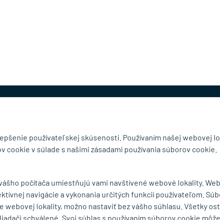
@mb-kovanie.sk
lepšenie používateľskej skúsenosti. Používaním našej webovej lo
v cookie v súlade s našimi zásadami používania súborov cookie.
čnosti
Doručenie a osobný odber
 vášho počítača umiestňujú vami navštívené webové lokality. We
Obchodné podmienky
ektívnej navigácie a vykonania určitých funkcií používateľom. Súb
y
Reklamačný poriadok
e webovej lokality, možno nastaviť bez vášho súhlasu. Všetky os
Ochrana osobných údajov
liadači schválené. Svoj súhlas s používaním súborov cookie môž