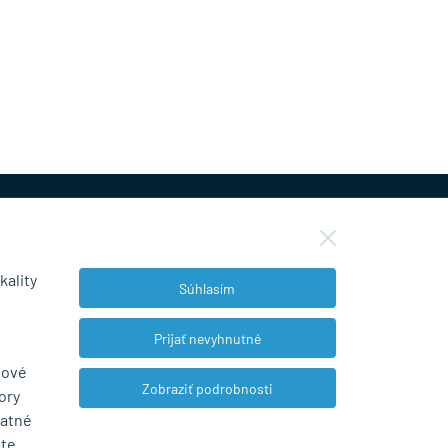
kality
Súhlasím
NEWSLETTER
Prijať nevyhnutné
bové
Zobraziť podrobnosti
ory
Súhlasím so spracovaním osobných údajov
tatné
pre marketingové účely.
Zásady ochrany
ete