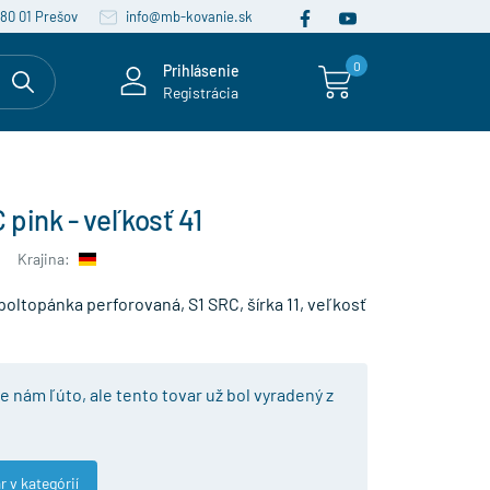
080 01 Prešov
info@mb-kovanie.sk
0
Prihlásenie
Registrácia
 pink - veľkosť 41
Krajina:
poltopánka perforovaná, S1 SRC, šírka 11, veľkosť
je nám ľúto, ale tento tovar už bol vyradený z
r v kategórií