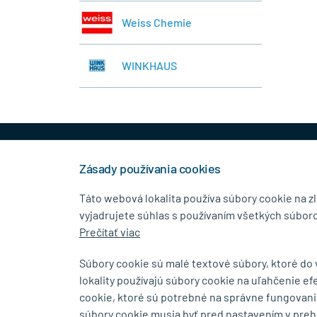
Weiss Chemie
WINKHAUS
+421 944 458 929
info
Zásady používania cookies
Táto webová lokalita používa súbory cookie na z
vyjadrujete súhlas s používaním všetkých súboro
KONTAKTNÉ ÚDAJE
MENU
Prečítať viac
MB.Kovanie
O Spolo
Súbory cookie sú malé textové súbory, ktoré do
Pavla Horova 1/23, 080 01
Blog
lokality používajú súbory cookie na uľahčenie ef
Prešov
Kontakt
cookie, ktoré sú potrebné na správne fungovani
súbory cookie musia byť pred nastavením v preh