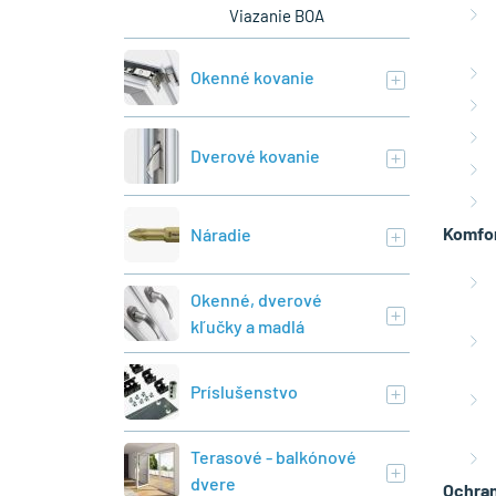
Viazanie BOA
Okenné kovanie
Dverové kovanie
Komfor
Náradie
Okenné, dverové
kľučky a madlá
Príslušenstvo
Terasové - balkónové
dvere
Ochran