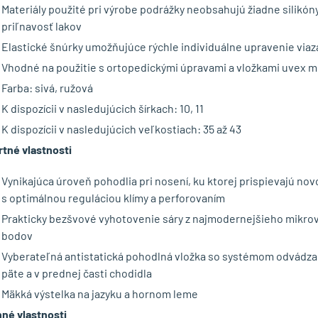
Materiály použité pri výrobe podrážky neobsahujú žiadne silikóny
priľnavosť lakov
Elastické šnúrky umožňujúce rýchle individuálne upravenie viaz
Vhodné na použitie s ortopedickými úpravami a vložkami uvex 
Farba: sivá, ružová
K dispozícii v nasledujúcich šírkach: 10, 11
K dispozícii v nasledujúcich veľkostiach: 35 až 43
tné vlastnosti
Vynikajúca úroveň pohodlia pri nosení, ku ktorej prispievajú nov
s optimálnou reguláciou klímy a perforovaním
Prakticky bezšvové vyhotovenie sáry z najmodernejšieho mikrov
bodov
Vyberateľná antistatická pohodlná vložka so systémom odvádza
päte a v prednej časti chodidla
Mäkká výstelka na jazyku a hornom leme
né vlastnosti