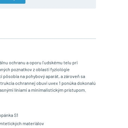
málnu ochranu a oporu ľudskému telu pri
ých poznatkov z oblasti fyziológie
áci pôsobia na pohybový aparát, a zároveň sa
trukcia ochrannej obuvi uvex 1 ponúka dokonalú
snými líniami a minimalistickým prístupom.
opánka S1
yntetických materiálov