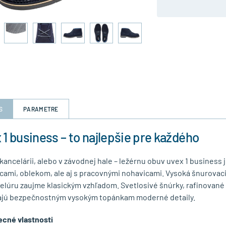
S
PARAMETRE
 1 business – to najlepšie pre každého
 kancelárii, alebo v závodnej hale – ležérnu obuv uvex 1 busines
cami, oblekom, ale aj s pracovnými nohavicami. Vysoká šnurova
elúru zaujme klasickým vzhľadom. Svetlosivé šnúrky, rafinované 
jú bezpečnostným vysokým topánkam moderné detaily.
cné vlastnosti