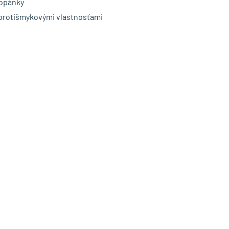
topánky
protišmykovými vlastnosťami