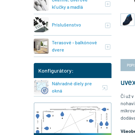
kľučky a madlá
Príslušenstvo
Terasové - balkónové
dvere
POPI
Konfigurátory:
uvex
Náhradné diely pre
okná
Či už v
nohavi
mikrov
dodáva
Všeobe