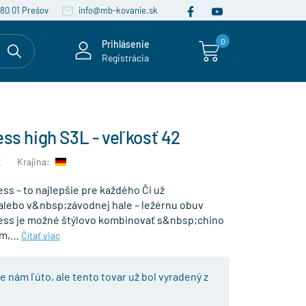
080 01 Prešov
info@mb-kovanie.sk
0
Prihlásenie
Registrácia
ess high S3L - veľkosť 42
2
Krajina:
s – to najlepšie pre každého Či už
 alebo v&nbsp;závodnej hale – ležérnu obuv
ess je možné štýlovo kombinovať s&nbsp;chino
om,…
Čítať viac
je nám ľúto, ale tento tovar už bol vyradený z