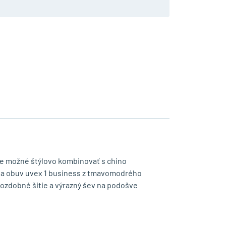
s je možné štýlovo kombinovať s chino
cia obuv uvex 1 business z tmavomodrého
ozdobné šitie a výrazný šev na podošve