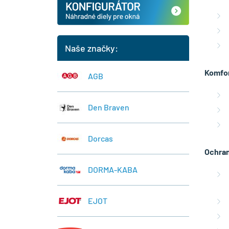
Naše značky:
Komfor
AGB
Den Braven
Dorcas
Ochran
DORMA-KABA
EJOT