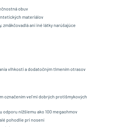
pečnostná obuv
yntetických materiálov
y, zmäkčovadlá ani iné látky narúšajúce
ania vlhkosti a dodatočným tlmením otrasov
ým označením veľmi dobrých protišmykových
mu odporu nižšiemu ako 100 megaohmov
lé pohodlie pri nosení