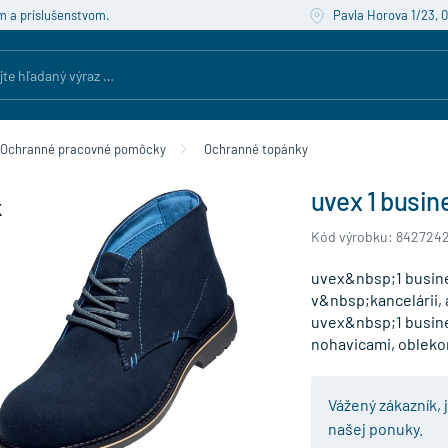
m a príslušenstvom.
Pavla Horova 1/23, 
Ochranné pracovné pomôcky
Ochranné topánky
uvex 1 busin
Kód výrobku: 842724
uvex&nbsp;1 busines
v&nbsp;kancelárii,
uvex&nbsp;1 busin
nohavicami, oblek
Vážený zákazník, 
našej ponuky.