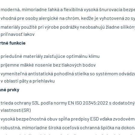
moderná, mimoriadne ľahká a flexibilná vysoká šnurovacia bez
vhodná pre osoby alergické na chróm, keďže je vyhotovená zo s
materiály použité pri výrobe podrážky neobsahujú žiadne silikón
priľnavosť lakov
tné funkcie
priedušné materiály zaisťujúce optimálnu klímu
príjemne mäkké nosenie bez tlakových bodov
vymeniteľná antistatická pohodlná stielka so systémom odvádz
v oblasti päty a priehlavku
né prvky
trieda ochrany S3L podľa normy EN ISO 20345:2022 s dodatočn
vlastností (SR)
vysoká bezpečnostná obuv spĺňa predpisy ESD vďaka zvodové
robustná, mimoriadne široká oceľová ochranná špička na dokona