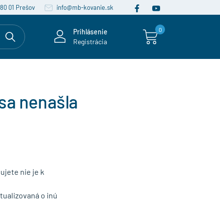
080 01 Prešov
info@mb-kovanie.sk
0
Prihlásenie
Registrácia
sa nenašla
ujete nie je k
ualizovaná o inú