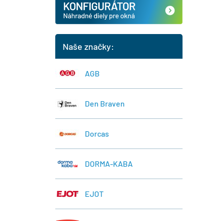
Naše značky:
AGB
Den Braven
Dorcas
DORMA-KABA
EJOT