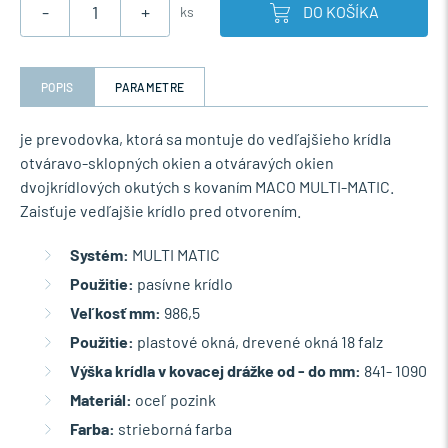
-
+
DO KOŠÍKA
ks
POPIS
PARAMETRE
je prevodovka, ktorá sa montuje do vedľajšieho krídla
otváravo-sklopných okien a otváravých okien
dvojkrídlových okutých s kovaním MACO MULTI-MATIC.
Zaisťuje vedľajšie krídlo pred otvorením.
Systém:
MULTI MATIC
Použitie:
pasívne krídlo
Veľkosť mm:
986,5
Použitie:
plastové okná, drevené okná 18 falz
Výška krídla v kovacej drážke od - do mm:
841- 1090
Materiál:
oceľ pozink
Farba:
strieborná farba