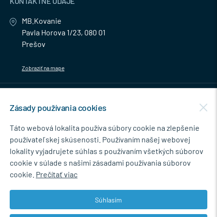
KONTAKTNÉ ÚDAJE
MB.Kovanie
Pavla Horova 1/23, 080 01
Prešov
Zobraziť na mape
MENU
Zásady používania cookies
NEWSLETTER
Táto webová lokalita používa súbory cookie na zlepšenie
používateľskej skúsenosti. Používaním našej webovej
lokality vyjadrujete súhlas s používaním všetkých súborov
cookie v súlade s našimi zásadami používania súborov
Súhlasím so spracovaním osobných údajov pre marketingové účely.
cookie.
Prečítať viac
Zásady ochrany osobných údajov
.
Súhlasím