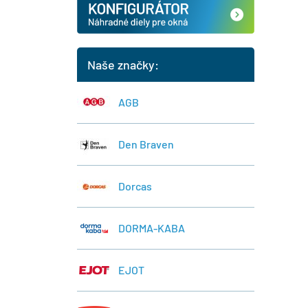
Naše značky:
AGB
Den Braven
Dorcas
DORMA-KABA
EJOT