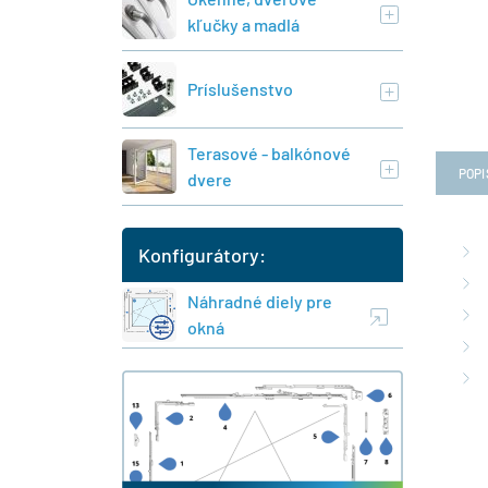
kľučky a madlá
Príslušenstvo
Terasové - balkónové
POPI
dvere
Konfigurátory:
Náhradné diely pre
okná