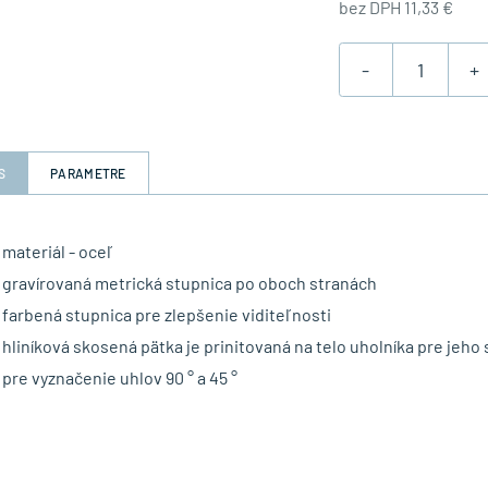
bez DPH 11,33 €
-
+
S
PARAMETRE
materiál - oceľ
gravírovaná metrická stupnica po oboch stranách
farbená stupnica pre zlepšenie viditeľnosti
hliníková skosená pätka je prinitovaná na telo uholníka pre jeho
pre vyznačenie uhlov 90 ° a 45 °