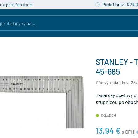
m a príslušenstvom.
Pavla Horova 1/23, 
STANLEY - T
45-685
Kód výrobku: kov_28
Tesársky oceľový u
stupnicou po oboc
SKLADOM
13,94 €
s DPH