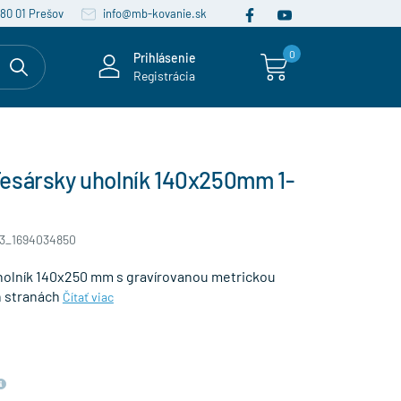
080 01 Prešov
info@mb-kovanie.sk
0
Prihlásenie
Registrácia
esársky uholník 140x250mm 1-
73_1694034850
holník 140x250 mm s gravírovanou metrickou
h stranách
Čítať viac