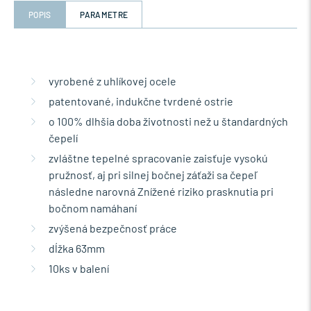
POPIS
PARAMETRE
vyrobené z uhlíkovej ocele
patentované, indukčne tvrdené ostrie
o 100% dlhšia doba životnosti než u štandardných
čepelí
zvláštne tepelné spracovanie zaisťuje vysokú
pružnosť, aj pri silnej bočnej záťaži sa čepeľ
následne narovná Znížené riziko prasknutia pri
bočnom namáhaní
zvýšená bezpečnosť práce
dĺžka 63mm
10ks v balení