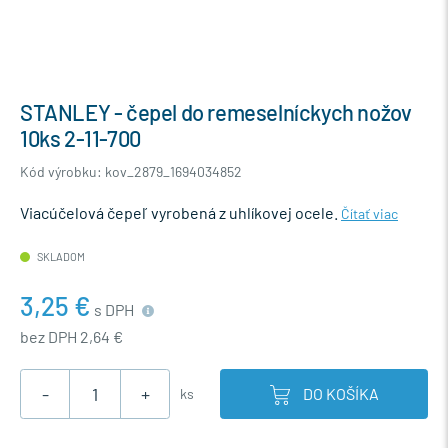
STANLEY - čepel do remeselníckych nožov
10ks 2-11-700
Kód výrobku: kov_2879_1694034852
Viacúčelová čepeľ vyrobená z uhlíkovej ocele.
Čítať viac
SKLADOM
3,25 €
s DPH
bez DPH 2,64 €
-
+
DO KOŠÍKA
ks