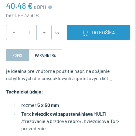
40,48 €
s DPH
bez DPH 32,91 €
-
+
DO KOŠÍKA
ks
POPIS
PARAMETRE
je ideálna pre vnútorné použitie napr. na spájanie
nábytkových dielcov,soklových a garnižových líšt...
Technické údaje:
rozmer
5 x 50 mm
Torx hviezdicová zapustená hlava
MULTI
/frézovacie a brzdové rebro/, hviezdicové Torx
prevedenie