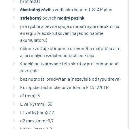
hrot 4CUT
čiastočný závit
s vodiacim čapom T-STAR plus
strieborný
povrch
modrý pozink
pre rýchle a pevné spoje s nepatrnými nárokmi na
energiu (viac skrutkovaní na jedno nabitie
akumulátoru)
účinne znižuje štiepenie dreveného materiálu a to
aj pri malých vzdialenostiach od kraja
špeciálne tvarované telo skrutky pre jednoduché
zavŕtanie
bez nutnosti predvŕtania (nezavislé od typu dreva)
Európske technické osvedčenie ETA 12/0114
d1 (mm): 5
L veľký (mm): 50
L1 veľký (mm): 32
d2 max. (mm):9,7
k max. (mm): 2,9