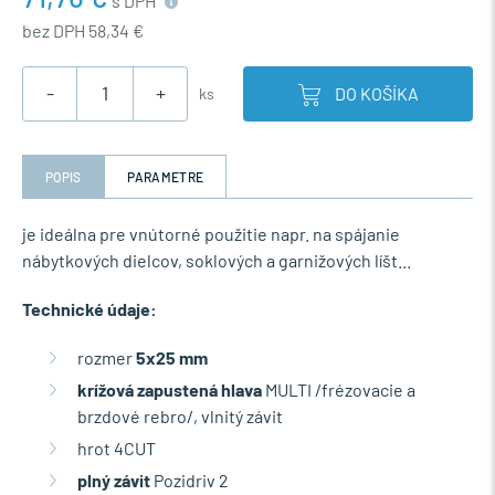
s DPH
bez DPH 58,34 €
-
+
DO KOŠÍKA
ks
POPIS
PARAMETRE
je ideálna pre vnútorné použitie napr. na spájanie
nábytkových dielcov, soklových a garnižových líšt...
Technické údaje:
rozmer
5x25 mm
krížová zapustená hlava
MULTI /frézovacie a
brzdové rebro/, vlnitý závit
hrot 4CUT
plný závit
Pozidriv 2