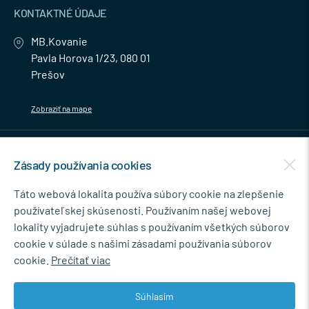
KONTAKTNÉ ÚDAJE
MB.Kovanie
Pavla Horova 1/23, 080 01
Prešov
Zobraziť na mape
MENU
Zásady používania cookies
NEWSLETTER
Táto webová lokalita používa súbory cookie na zlepšenie
používateľskej skúsenosti. Používaním našej webovej
lokality vyjadrujete súhlas s používaním všetkých súborov
cookie v súlade s našimi zásadami používania súborov
Súhlasím so spracovaním osobných údajov pre marketingové účely.
cookie.
Prečítať viac
Zásady ochrany osobných údajov
.
Súhlasím