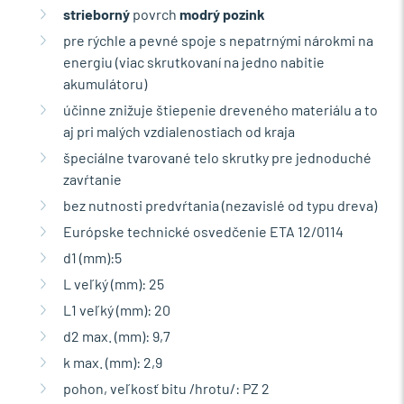
strieborný
povrch
modrý pozink
pre rýchle a pevné spoje s nepatrnými nárokmi na
energiu (viac skrutkovaní na jedno nabitie
akumulátoru)
účinne znižuje štiepenie dreveného materiálu a to
aj pri malých vzdialenostiach od kraja
špeciálne tvarované telo skrutky pre jednoduché
zavŕtanie
bez nutnosti predvŕtania (nezavislé od typu dreva)
Európske technické osvedčenie ETA 12/0114
d1 (mm):5
L veľký (mm): 25
L1 veľký (mm): 20
d2 max. (mm): 9,7
k max. (mm): 2,9
pohon, veľkosť bitu /hrotu/: PZ 2