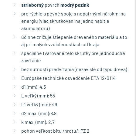
strieborný
povrch
modrý pozink
pre rýchle a pevné spoje s nepatrnými nárokmi na
energiu (viac skrutkovaní na jedno nabitie
akumulátoru)
účinne znižuje štiepenie dreveného materiálu a to
aj pri malých vzdialenostiach od kraja
špeciálne tvarované telo skrutky pre jednoduché
zavŕtanie
bez nutnosti predvŕtania (nezavislé od typu dreva)
Európske technické osvedčenie ETA 12/0114
d1 (mm): 4,5
L veľký (mm): 55
L1 veľký (mm): 49
d2 max. (mm):8,8
k max. (mm): 2,7
pohon veľkosť bitu /hrotu/: PZ 2