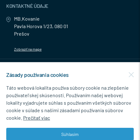
KONTAKTNÉ ÚDAJE
MB.Kovanie
Pavla Horova 1/23, 080 01
Prešov
Zobraziť na mape
MENU
Zásady používania cookies
NEWSLETTER
Táto webová lokalita používa súbory cookie na zlepšenie
používateľskej skúsenosti. Používaním našej webovej
lokality vyjadrujete súhlas s používaním všetkých súborov
cookie v súlade s našimi zásadami používania súborov
Súhlasím so spracovaním osobných údajov pre marketingové účely.
cookie.
Prečítať viac
Zásady ochrany osobných údajov
.
Súhlasím