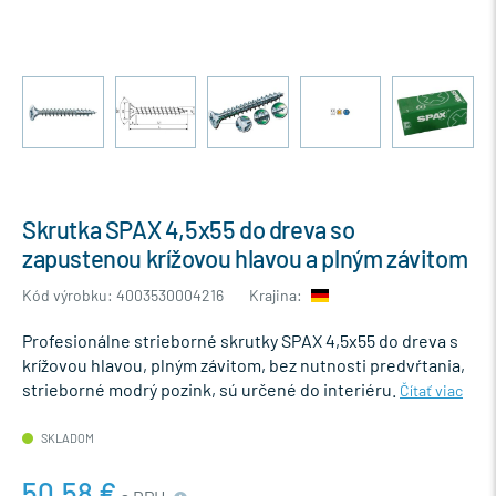
Skrutka SPAX 4,5x55 do dreva so
zapustenou krížovou hlavou a plným závitom
Kód výrobku: 4003530004216
Krajina:
Profesionálne strieborné skrutky SPAX 4,5x55 do dreva s
krížovou hlavou, plným závitom, bez nutnosti predvŕtania,
strieborné modrý pozink, sú určené do interiéru.
Čítať viac
SKLADOM
50,58 €