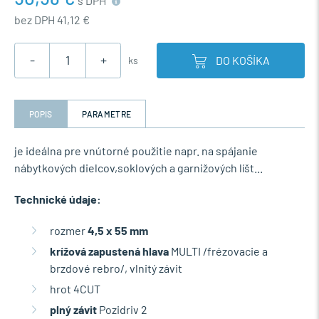
s DPH
bez DPH 41,12 €
-
+
DO KOŠÍKA
ks
POPIS
PARAMETRE
je ideálna pre vnútorné použitie napr. na spájanie
nábytkových dielcov,soklových a garnižových líšt...
Technické údaje:
rozmer
4,5 x 55 mm
krížová zapustená hlava
MULTI /frézovacie a
brzdové rebro/, vlnitý závit
hrot 4CUT
plný závit
Pozidriv 2